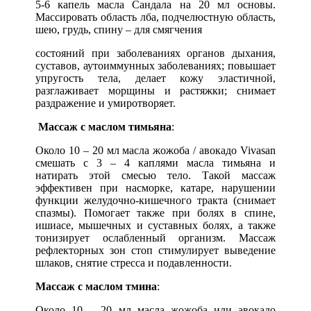
5-6 капель масла Сандала на 20 мл основы.
Массировать область лба, подчелюстную область,
шею, грудь, спину – для смягчения
состояний при заболеваниях органов дыхания,
суставов, аутоиммунных заболеваниях; повышает
упругость тела, делает кожу эластичной,
разглаживает морщины и растяжки; снимает
раздражение и умиротворяет.
Массаж с маслом тимьяна
:
Около 10 – 20 мл масла жожоба / авокадо Vivasan
смешать с 3 – 4 каплями масла тимьяна и
натирать этой смесью тело. Такой массаж
эффективен при насморке, катаре, нарушении
функции желудочно-кишечного тракта (снимает
спазмы). Помогает также при болях в спине,
ишиасе, мышечных и суставных болях, а также
тонизирует ослабленный организм. Массаж
рефлекторных зон стоп стимулирует выведение
шлаков, снятие стресса и подавленности.
Массаж с маслом тмина
:
Около 10 – 20 мл масла жожоба или авокадо