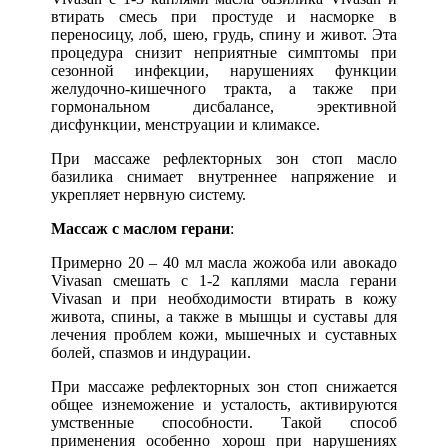
втирать смесь при простуде и насморке в
переносицу, лоб, шею, грудь, спину и живот. Эта
процедура снизит неприятные симптомы при
сезонной инфекции, нарушениях функции
желудочно-кишечного тракта, а также при
гормональном дисбалансе, эрективной
дисфункции, менструации и климаксе.
При массаже рефлекторных зон стоп масло
базилика снимает внутреннее напряжение и
укрепляет нервную систему.
Массаж с маслом герани
:
Примерно 20 – 40 мл масла жожоба или авокадо
Vivasan смешать с 1-2 каплями масла герани
Vivasan и при необходимости втирать в кожу
живота, спины, а также в мышцы и суставы для
лечения проблем кожи, мышечных и суставных
болей, спазмов и индурации.
При массаже рефлекторных зон стоп снижается
общее изнеможение и усталость, активируются
умственные способности. Такой способ
применения особенно хорош при нарушениях