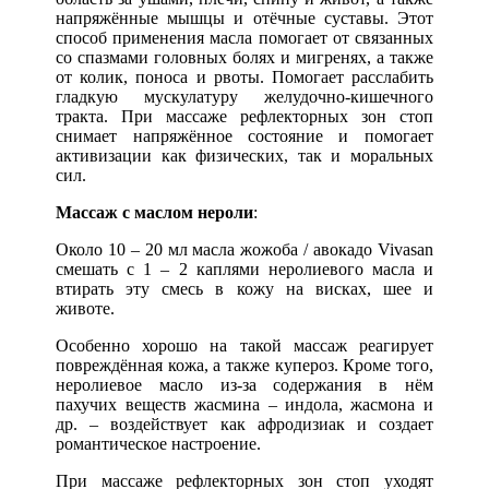
напряжённые мышцы и отёчные суставы. Этот
способ применения масла помогает от связанных
со спазмами головных болях и мигренях, а также
от колик, поноса и рвоты. Помогает расслабить
гладкую мускулатуру желудочно-кишечного
тракта. При массаже рефлекторных зон стоп
снимает напряжённое состояние и помогает
активизации как физических, так и моральных
сил.
Массаж с маслом нероли
:
Около 10 – 20 мл масла жожоба / авокадо Vivasan
смешать с 1 – 2 каплями неролиевого масла и
втирать эту смесь в кожу на висках, шее и
животе.
Особенно хорошо на такой массаж реагирует
повреждённая кожа, а также купероз. Кроме того,
неролиевое масло из-за содержания в нём
пахучих веществ жасмина – индола, жасмона и
др. – воздействует как афродизиак и создает
романтическое настроение.
При массаже рефлекторных зон стоп уходят