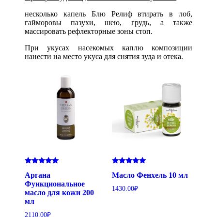
несколько капель Блю Релиф втирать в лоб,
гайморовы пазухи, шею, грудь, а также
массировать рефлекторные зоны стоп.
При укусах насекомых каплю композиции
нанести на место укуса для снятия зуда и отека.
Оценка
Оценка
Аргана
Масло Фенхель 10 мл
5.00
5.00
из 5
из 5
Функциональное
1430.00
₽
масло для кожи 200
мл
2110.00
₽