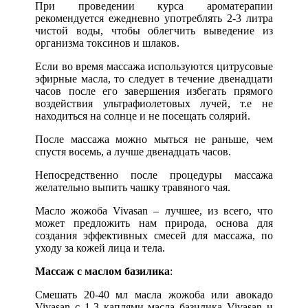
При проведении курса ароматерапии
рекомендуется ежедневно употреблять 2-3 литра
чистой воды, чтобы облегчить выведение из
организма токсинов и шлаков.
Если во время массажа используются цитрусовые
эфирные масла, то следует в течение двенадцати
часов после его завершения избегать прямого
воздействия ультрафиолетовых лучей, т.е не
находиться на солнце и не посещать солярий.
После массажа можно мыться не раньше, чем
спустя восемь, а лучше двенадцать часов.
Непосредственно после процедуры массажа
желательно выпить чашку травяного чая.
Масло жожоба Vivasan – лучшее, из всего, что
может предложить нам природа, основа для
создания эффективных смесей для массажа, по
уходу за кожей лица и тела.
Массаж с маслом базилика
:
Смешать 20-40 мл масла жожоба или авокадо
Vivasan с 1-3 каплями масла базилика Vivasan и