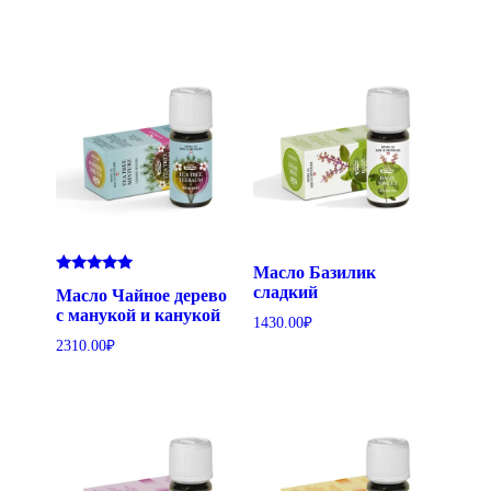
Масло Базилик
Оценка
сладкий
Масло Чайное дерево
5.00
из 5
с манукой и канукой
1430.00
₽
2310.00
₽