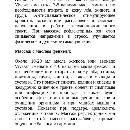
Vivasan смешать с 3-5 каплями масла тмина и по
необходимости втирать в кожу лба, живота и
груди. Антиспазматическое, стимулирующее
кровоток воздействие расслабляет и смягчает
нарушения в работе желудочно-кишечного
тракта. При массаже рефлекторных зон стоп
снимается напряжение и стресс, улучшается
физическое и душевное самочувствие.
Массаж с маслом фенхеля
:
Около 10-20 мл масла жожоба или авокадо
Vivasan смешать с 4-6 каплями масла фенхеля и
по необходимости втирать в кожу лба, спины,
поясницы, груди, живота, а также в мышцы и
суставы. Это поможет снизить колики и спазмы в
желудочно-кишечном тракте, облегчит симптомы
при инфекциях и простуде, а также будет
особенно эффективно при выведении шлаков и
очищении организма и при ушибах мышц и
суставов. Показано при подагре, целлюлите,
отложениях в тканях. Массаж рефлекторных зон
стоп с этой смесью расслабляет, придаёт
ощущение баланса и гармонии.