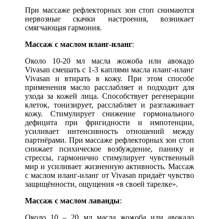
При массаже рефлекторных зон стоп снимаются
нервозные скачки настроения, возникает
смягчающая гармония.
Массаж с маслом иланг-иланг
:
Около 10-20 мл масла жожоба или авокадо
Vivasan смешать с 1-3 каплями масла иланг-иланг
Vivasan и втирать в кожу. При этом способе
применения масло расслабляет и подходит для
ухода за кожей лица. Способствует регенерации
клеток, тонизирует, расслабляет и разглаживает
кожу. Стимулирует снижение гормонального
дефицита при фригидности и импотенции,
усиливает интенсивность отношений между
партнёрами. При массаже рефлекторных зон стоп
снижает психическое возбуждение, панику и
стрессы, гармонично стимулирует чувственный
мир и усиливает жизненную активность. Массаж
с маслом иланг-иланг от Vivasan придаёт чувство
защищённости, ощущения «в своей тарелке».
Массаж с маслом лаванды
:
Около 10 – 20 мл масла жожоба или авокадо