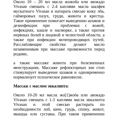
Около 10 – 20 мл масла жожоба или авокадо
Vivasan смешать с 2-4 каплями масла шалфея
мускатного Vivasan и натирать смесью кожу лба,
гайморовых пазух, груди, живота и крестца.
Такое применение помогает выведению шлаков и
дезинфекции при проблемах с кожей,
инфекциях, кашле и насморке, а также против
нервных болей в лицевой и челюстной области, а
также при инфекции мочепроводящих путей.
Расслабляющие свойства делают масло
незаменимым при массаже промежности перед
родами,
а также массаже живота при болезненных
менструациях. Массаже рефлекторных зон стоп
стимулирует выведение шлаков и одновременно
нормализует психическое равновесие.
Массаж с маслом эвкалипта
:
Около 10-20 мл масла жо[1]жоба или авокадо
Vivasan смешать с 1-3 каплями масла эвкалипта
Vivasan и этой смесью растирать по
необходимости лоб, шею, грудь, спину, живот,
мышцы или суставы. При таком применении