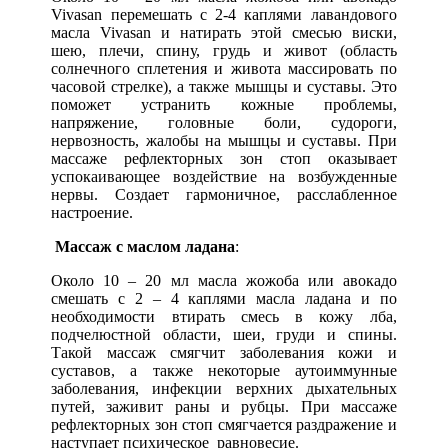
Vivasan перемешать с 2-4 каплями лавандового
масла Vivasan и натирать этой смесью виски,
шею, плечи, спину, грудь и живот (область
солнечного сплетения и живота массировать по
часовой стрелке), а также мышцы и суставы. Это
поможет устранить кожные проблемы,
напряжение, головные боли, судороги,
нервозность, жалобы на мышцы и суставы. При
массаже рефлекторных зон стоп оказывает
успокаивающее воздействие на возбужденные
нервы. Создает гармоничное, расслабленное
настроение.
Массаж с маслом ладана
:
Около 10 – 20 мл масла жожоба или авокадо
смешать с 2 – 4 каплями масла ладана и по
необходимости втирать смесь в кожу лба,
подчелюстной области, шеи, груди и спины.
Такой массаж смягчит заболевания кожи и
суставов, а также некоторые аутоиммунные
заболевания, инфекции верхних дыхательных
путей, заживит раны и рубцы. При массаже
рефлекторных зон стоп смягчается раздражение и
наступает психическое равновесие.