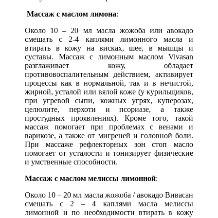
Массаж с маслом лимона
:
Около 10 – 20 мл масла жожоба или авокадо
смешать с 2-4 каплями лимонного масла и
втирать в кожу на висках, шее, в мышцы и
суставы. Массаж с лимонным маслом Vivasan
разглаживает кожу, обладает
противовоспалительным действием, активирует
процессы как в нормальной, так и в нечистой,
жирной, усталой или вялой коже (у курильщиков,
при угревой сыпи, кожных угрях, куперозах,
целюлите, перхоти и псориазе, а также
простудных проявлениях). Кроме того, такой
массаж помогает при проблемах с венами и
варикозе, а также от мигреней и головной боли.
При массаже рефлекторных зон стоп масло
помогает от усталости и тонизирует физические
и умственные способности.
Массаж с маслом мелиссы лимонной
:
Около 10 – 20 мл масла жожоба / авокадо Вивасан
смешать с 2 – 4 каплями масла мелиссы
лимонной и по необходимости втирать в кожу