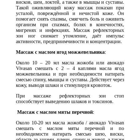
висков, шеи, локтей, а также в мышцы и суставы.
Такой оживляющий кожу массаж показан при
усталой, повреждённой и нечистой коже. Он
помогает снять спазмы, смягчить боль и оживить
организм при спазмах, болях в конечностях,
мигренях и инфекциях. Массаж рефлекторных
зон ног снимает утомление, даёт импульс
активности, предприимчивости и концентрации.
Массаж с маслом ягод можжевельника
:
Около 10 – 20 мл масла жожоба или авокадо
Vivasan смешать с 2 – 4 каплями масла ягод
можжевельника и при необходимости натирать
смесью спину, мышцы и суставы. Действует через
кожу, выводя шлаки и стимулируя кровоток.
При массаже рефлекторных зон стоп
способствует выведению шлаков и токсинов.
Массаж с маслом мяты перечной
:
Около 10-20 мл масла жожоба / авокадо Vivasan
смешать с маслом мяты перечной и по
необходимости натирать смесью шею, виски,
область за ушами, плечи, спину и живот, а также