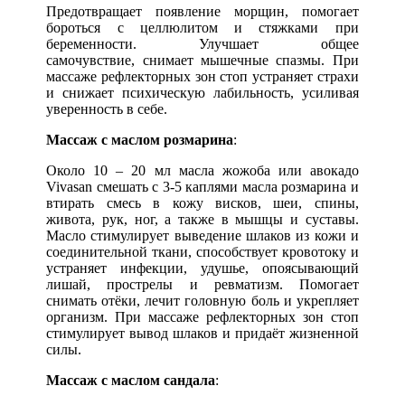
Предотвращает появление морщин, помогает
бороться с целлюлитом и стяжками при
беременности. Улучшает общее
самочувствие, снимает мышечные спазмы. При
массаже рефлекторных зон стоп устраняет страхи
и снижает психическую лабильность, усиливая
уверенность в себе.
Массаж с маслом розмарина
:
Около 10 – 20 мл масла жожоба или авокадо
Vivasan смешать с 3-5 каплями масла розмарина и
втирать смесь в кожу висков, шеи, спины,
живота, рук, ног, а также в мышцы и суставы.
Масло стимулирует выведение шлаков из кожи и
соединительной ткани, способствует кровотоку и
устраняет инфекции, удушье, опоясывающий
лишай, прострелы и ревматизм. Помогает
снимать отёки, лечит головную боль и укрепляет
организм. При массаже рефлекторных зон стоп
стимулирует вывод шлаков и придаёт жизненной
силы.
Массаж с маслом сандала
: