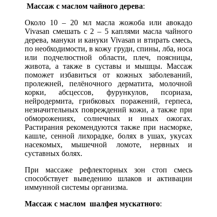
Массаж с маслом чайного дерева
:
Около 10 – 20 мл масла жожоба или авокадо
Vivasan смешать с 2 – 5 каплями масла чайного
дерева, мануки и кануки Vivasan и втирать смесь,
по необходимости, в кожу груди, спины, лба, носа
или подчелюстной области, плеч, поясницы,
живота, а также в суставы и мышцы. Массаж
поможет избавиться от кожных заболеваний,
пролежней, пелёночного дерматита, молочной
корки, абсцессов, фурункулов, псориаза,
нейродермита, грибковых поражений, герпеса,
незначительных повреждений кожи, а также при
обморожениях, солнечных и иных ожогах.
Растирания рекомендуются также при насморке,
кашле, сенной лихорадке, болях в ушах, укусах
насекомых, мышечной ломоте, нервных и
суставных болях.
При массаже рефлекторных зон стоп смесь
способствует выведению шлаков и активации
иммунной системы организма.
Массаж с маслом шалфея мускатного
: