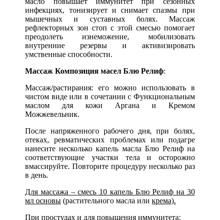
масло повышает иммунитет при сезонных
инфекциях, тонизирует и снимает спазмы при
мышечных и суставных болях. Массаж
рефлекторных зон стоп с этой смесью помогает
преодолеть изнеможение, мобилизовать
внутренние резервы и активизировать
умственные способности.
Массаж Композиция масел Блю Релиф
:
Массаж/растирания: его можно использовать в
чистом виде или в сочетании с Функциональным
маслом для кожи Аргана и Кремом
Можжевельник.
После напряженного рабочего дня, при болях,
отеках, ревматических проблемах или подагре
нанесите несколько капель масла Блю Релиф на
соответствующие участки тела и осторожно
вмассируйте. Повторите процедуру несколько раз
в день.
Для массажа – смесь 10 капель Блю Релиф на 30
мл основы
(растительного масла или
крема).
При простудах и для повышения иммунитета
: