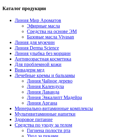
Каталог продукции
Линия Мир Ароматов
Эфирные масла
Средства на основе ЭМ
Базовые масла Vivasan
Линия для мужчин
Линия Derma Science
Линия улыбка без морщин
Антивозрастная косметика
Для проблемной кожи
Вивадерм мед
Лечебные кремы и бальзамы
Линия Чайное дерево
Линия Календула
Линия Лаванда
Линия Эвкалипт Мадейра
Линия Аргана
Минерально-витаминные комплексы
Мультивитаминные напитки
Здоровое питание
Средства по уходу за телом
Гигиена полости рта
Уход за руками