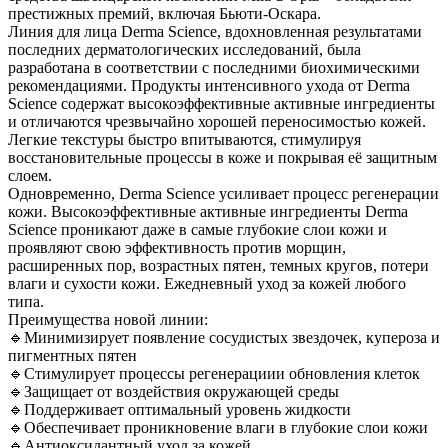
престижных премий, включая Бьюти-Оскара.
Линия для лица Derma Science, вдохновленная результатами
последних дерматологических исследований, была
разработана в соответствии с последними биохимическими
рекомендациями. Продукты интенсивного ухода от Derma
Science содержат высокоэффективные активные ингредиенты
и отличаются чрезвычайно хорошей переносимостью кожей.
Легкие текстуры быстро впитываются, стимулируя
восстановительные процессы в коже и покрывая её защитным
слоем.
Одновременно, Derma Science усиливает процесс регенерации
кожи. Высокоэффективные активные ингредиенты Derma
Science проникают даже в самые глубокие слои кожи и
проявляют свою эффективность против морщин,
расширенных пор, возрастных пятен, темных кругов, потери
влаги и сухости кожи. Ежедневный уход за кожей любого
типа.
Преимущества новой линии:
🔹Минимизирует появление сосудистых звездочек, купероза и
пигментных пятен
🔹Стимулирует процессы регенерациии обновления клеток
🔹Защищает от воздействия окружающей среды
🔹Поддерживает оптимальный уровень жидкости
🔹Обеспечивает проникновение влаги в глубокие слои кожи
🔹Антиоксидантный уход за кожей