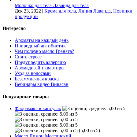
Молочко для тела Лаванда для тела
Дек 23, 2022
|
Крема для тела
,
Линия Лаванда
,
Новинки
продукции
Интересно
Ароматы на каждый день
Природный антибиотик
Чем полезно масло Граната?
Снять стресс
Предупредить аллергию
Аромадизайн квартиры
Уход за волосами
Безаммиачная краска
Вебинары видео Вивасан
Популярные товары
Флорамакс в капсулах
(5,00 из 5)
Масло Лимон Мессинский