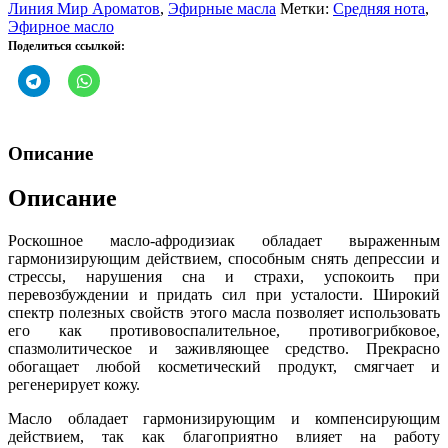
Роза
Линия Мир Ароматов
,
Эфирные масла
Метки:
Средняя нота
,
Марокко
Эфирное масло
Поделиться ссылкой:
Описание
Описание
Роскошное масло-афродизиак обладает выраженным
гармонизирующим действием, способным снять депрессии и
стрессы, нарушения сна и страхи, успокоить при
перевозбуждении и придать сил при усталости. Широкий
спектр полезных свойств этого масла позволяет использовать
его как противовоспалительное, противогрибковое,
спазмолитическое и заживляющее средство. Прекрасно
обогащает любой косметический продукт, смягчает и
регенерирует кожу.
Масло обладает гармонизирующим и компенсирующим
действием, так как благоприятно влияет на работу