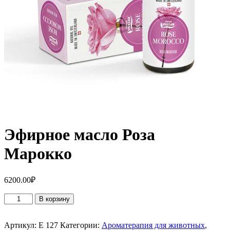
Эфирное масло Роза
Марокко
6200.00
₽
Количество
В корзину
товара
Эфирное
масло
Артикул:
Е 127
Категории:
Ароматерапия для животных
,