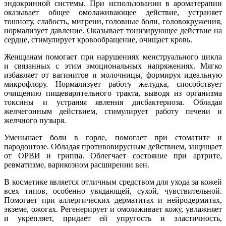
эндокринной системы. При использовании в ароматерапии
оказывает общее омолаживающее действие, устраняет
тошноту, слабость, мигрени, головные боли, головокружения,
нормализует давление. Оказывает тонизирующее действие на
сердце, стимулирует кровообращение, очищает кровь.
Женщинам помогает при нарушениях менструального цикла
и связанных с этим эмоциональных напряжениях. Мягко
избавляет от вагинитов и молочницы, формируя идеальную
микрофлору. Нормализует работу желудка, способствует
очищению пищеварительного тракта, выводя из организма
токсины и устраняя явления дисбактериоза. Обладая
желчегонным действием, стимулирует работу печени и
желчного пузыря.
Уменьшает боли в горле, помогает при стоматите и
пародонтозе. Обладая противовирусным действием, защищает
от ОРВИ и гриппа. Облегчает состояние при артрите,
ревматизме, варикозном расширении вен.
В косметике является отличным средством для ухода за кожей
всех типов, особенно увядающей, сухой, чувствительной.
Помогает при аллергических дерматитах и нейродермитах,
экземе, ожогах. Регенерирует и омолаживает кожу, увлажняет
и укрепляет, придает ей упругость и эластичность,