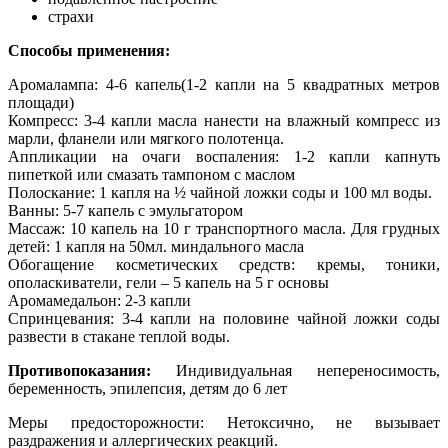
страхи
Способы применения:
Аромалампа: 4-6 капель(1-2 капли на 5 квадратных метров
площади)
Компресс: 3-4 капли масла нанести на влажный компресс из
марли, фланели или мягкого полотенца.
Аппликации на очаги воспаления: 1-2 капли капнуть
пипеткой или смазать тампоном с маслом
Полоскание: 1 капля на ½ чайной ложки соды и 100 мл воды.
Ванны: 5-7 капель с эмульгатором
Массаж: 10 капель на 10 г транспортного масла. Для грудных
детей: 1 капля на 50мл. миндального масла
Обогащение косметических средств: кремы, тоники,
ополаскиватели, гели – 5 капель на 5 г основы
Аромамедальон: 2-3 капли
Спринцевания: 3-4 капли на половине чайной ложки соды
развести в стакане теплой воды.
Противопоказания:
Индивидуальная непереносимость,
беременность, эпилепсия, детям до 6 лет
Меры предосторожности: Нетоксично, не вызывает
раздражения и аллергических реакций.