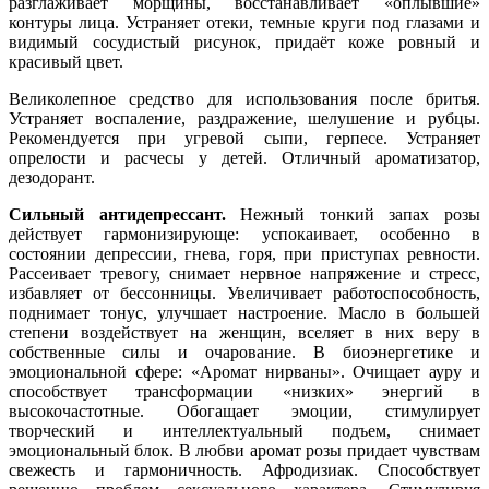
разглаживает морщины, восстанавливает «оплывшие»
контуры лица. Устраняет отеки, темные круги под глазами и
видимый сосудистый рисунок, придаёт коже ровный и
красивый цвет.
Великолепное средство для использования после бритья.
Устраняет воспаление, раздражение, шелушение и рубцы.
Рекомендуется при угревой сыпи, герпесе. Устраняет
опрелости и расчесы у детей. Отличный ароматизатор,
дезодорант.
Сильный антидепрессант.
Нежный тонкий запах розы
действует гармонизирующе: успокаивает, особенно в
состоянии депрессии, гнева, горя, при приступах ревности.
Рассеивает тревогу, снимает нервное напряжение и стресс,
избавляет от бессонницы. Увеличивает работоспособность,
поднимает тонус, улучшает настроение. Масло в большей
степени воздействует на женщин, вселяет в них веру в
собственные силы и очарование. В биоэнергетике и
эмоциональной сфере: «Аромат нирваны». Очищает ауру и
способствует трансформации «низких» энергий в
высокочастотные. Обогащает эмоции, стимулирует
творческий и интеллектуальный подъем, снимает
эмоциональный блок. В любви аромат розы придает чувствам
свежесть и гармоничность. Афродизиак. Способствует