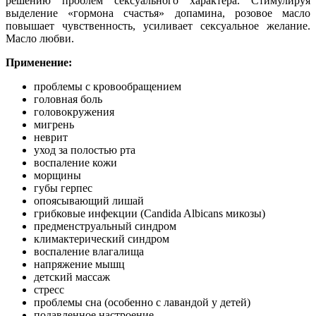
решению проблем сексуального характера. Стимулируя
выделение «гормона счастья» допамина, розовое масло
повышает чувственность, усиливает сексуальное желание.
Масло любви.
Применение:
проблемы с кровообращением
головная боль
головокружения
мигрень
неврит
уход за полостью рта
воспаление кожи
морщины
губы герпес
опоясывающий лишай
грибковые инфекции (Candida Albicans микозы)
предменструальный синдром
климактерический синдром
воспаление влагалища
напряжение мышц
детский массаж
стресс
проблемы сна (особенно с лавандой у детей)
подавленное настроение