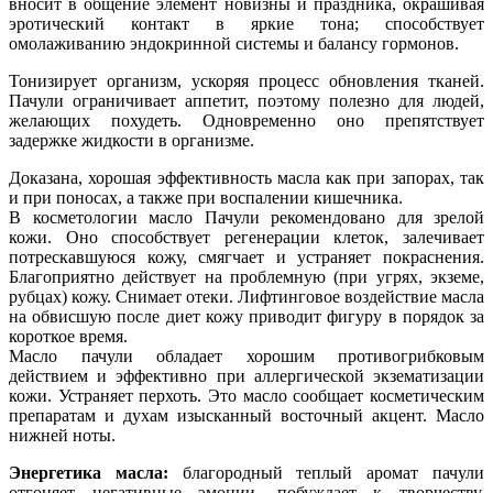
вносит в общение элемент новизны и праздника, окрашивая
эротический контакт в яркие тона; способствует
омолаживанию эндокринной системы и балансу гормонов.
Тонизирует организм, ускоряя процесс обновления тканей.
Пачули ограничивает аппетит, поэтому полезно для людей,
желающих похудеть. Одновременно оно препятствует
задержке жидкости в организме.
Доказана, хорошая эффективность масла как при запорах, так
и при поносах, а также при воспалении кишечника.
В косметологии масло Пачули рекомендовано для зрелой
кожи. Оно способствует регенерации клеток, залечивает
потрескавшуюся кожу, смягчает и устраняет покраснения.
Благоприятно действует на проблемную (при угрях, экземе,
рубцах) кожу. Снимает отеки. Лифтинговое воздействие масла
на обвисшую после диет кожу приводит фигуру в порядок за
короткое время.
Масло пачули обладает хорошим противогрибковым
действием и эффективно при аллергической экзематизации
кожи. Устраняет перхоть. Это масло сообщает косметическим
препаратам и духам изысканный восточный акцент. Масло
нижней ноты.
Энергетика масла:
благородный теплый аромат пачули
отгоняет негативные эмоции, побуждает к творчеству,