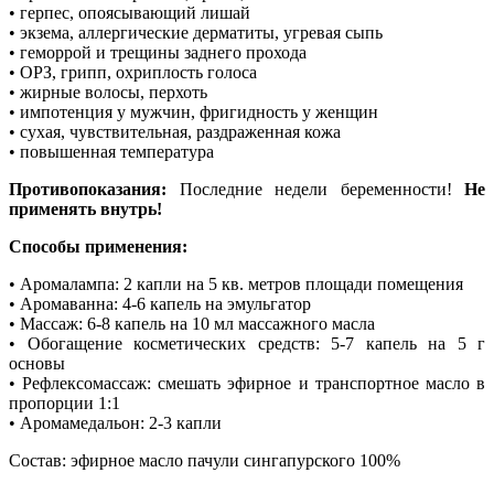
• герпес, опоясывающий лишай
• экзема, аллергические дерматиты, угревая сыпь
• геморрой и трещины заднего прохода
• ОРЗ, грипп, охриплость голоса
• жирные волосы, перхоть
• импотенция у мужчин, фригидность у женщин
• сухая, чувствительная, раздраженная кожа
• повышенная температура
Противопоказания:
Последние недели беременности!
Не
применять внутрь!
Способы применения:
• Аромалампа: 2 капли на 5 кв. метров площади помещения
• Аромаванна: 4-6 капель на эмульгатор
• Массаж: 6-8 капель на 10 мл массажного масла
• Обогащение косметических средств: 5-7 капель на 5 г
основы
• Рефлексомассаж: смешать эфирное и транспортное масло в
пропорции 1:1
• Аромамедальон: 2-3 капли
Состав: эфирное масло пачули сингапурского 100%