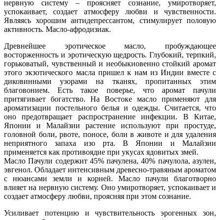
нервную систему – проясняет сознание, умиротворяет,
успокаивает, создает атмосферу любви и чувственности.
Являясь хорошим антидепрессантом, стимулирует половую
активность. Масло-афродизиак.
Древнейшее эротическое масло, пробуждающее
восторженность и эротическую щедрость. Глубокий, терпкий,
горьковатый, чувственный и необыкновенно стойкий аромат
этого экзотического масла пришел к нам из Индии вместе с
диковинными узорами на тканях, пропитанных этим
благовонием. Есть такое поверье, что аромат пачули
притягивает богатство. На Востоке масло применяют для
ароматизации постельного белья и одежды. Считается, что
оно предотвращает распространение инфекции. В Китае,
Японии и Малайзии растение используют при простуде,
головной боли, рвоте, поносе, боли в животе и для удаления
неприятного запаха изо рта. В Японии и Малайзии
применяется как противоядие при укусах ядовитых змей.
Масло Пачули содержит 45% пачулена, 40% пачулола, азулен,
эвгенол. Обладает интенсивным древесно-травяным ароматом
с нюансами земли и корней. Масло пачули благотворно
влияет на нервную систему. Оно умиротворяет, успокаивает и
создает атмосферу любви, проясняя при этом сознание.
Усиливает потенцию и чувствительность эрогенных зон,