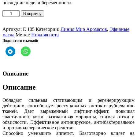
последние недели беременности.
Количество
В корзину
товара
Эфирное
масло
Артикул:
Е 105
Категории:
Линия Мир Ароматов
,
Эфирные
Пачули
масла
Метка:
Нижняя нота
Поделиться ссылкой:
Описание
Описание
Обладает сильным стягивающим и регенерирующим
действием, способствует росту кожных клеток и рубцеванию
тканей. Дает выраженный лифтинг-эффект, повышая
эластичность кожи, разглаживая морщины, снимая отеки и
обвислости. Эффективное антивирусное, антибактериальное
и противоаллергическое средство.
Способно уменьшить аппетит. Благотворно влияет на