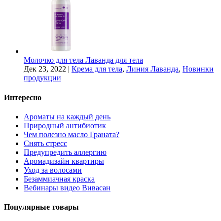
Молочко для тела Лаванда для тела
Дек 23, 2022
|
Крема для тела
,
Линия Лаванда
,
Новинки
продукции
Интересно
Ароматы на каждый день
Природный антибиотик
Чем полезно масло Граната?
Снять стресс
Предупредить аллергию
Аромадизайн квартиры
Уход за волосами
Безаммиачная краска
Вебинары видео Вивасан
Популярные товары