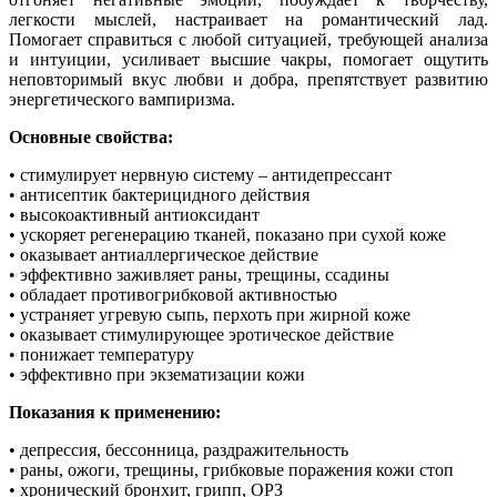
легкости мыслей, настраивает на романтический лад.
Помогает справиться с любой ситуацией, требующей анализа
и интуиции, усиливает высшие чакры, помогает ощутить
неповторимый вкус любви и добра, препятствует развитию
энергетического вампиризма.
Основные свойства:
• стимулирует нервную систему – антидепрессант
• антисептик бактерицидного действия
• высокоактивный антиоксидант
• ускоряет регенерацию тканей, показано при сухой коже
• оказывает антиаллергическое действие
• эффективно заживляет раны, трещины, ссадины
• обладает противогрибковой активностью
• устраняет угревую сыпь, перхоть при жирной коже
• оказывает стимулирующее эротическое действие
• понижает температуру
• эффективно при экзематизации кожи
Показания к применению:
• депрессия, бессонница, раздражительность
• раны, ожоги, трещины, грибковые поражения кожи стоп
• хронический бронхит, грипп, ОРЗ