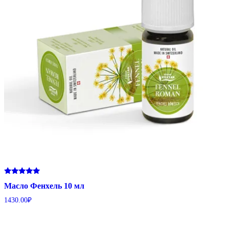
Оценка
Масло Фенхель 10 мл
5.00
из 5
1430.00
₽