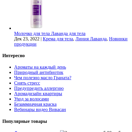
Молочко для тела Лаванда для тела
Дек 23, 2022
|
Крема для тела
,
Линия Лаванда
,
Новинки
продукции
Интересно
Ароматы на каждый день
Природный антибиотик
Чем полезно масло Граната?
Снять стресс
Предупредить аллергию
Аромадизайн квартиры
Уход за волосами
Безаммиачная краска
Вебинары видео Вивасан
Популярные товары