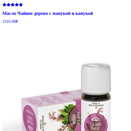
Оценка
Масло Чайное дерево с манукой и канукой
5.00
из 5
2310.00
₽