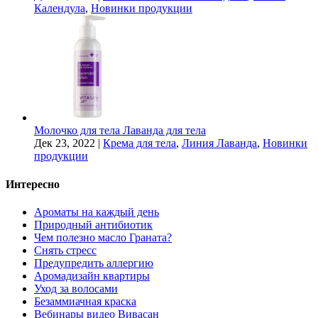
Календула
,
Новинки продукции
Молочко для тела Лаванда для тела
Дек 23, 2022
|
Крема для тела
,
Линия Лаванда
,
Новинки
продукции
Интересно
Ароматы на каждый день
Природный антибиотик
Чем полезно масло Граната?
Снять стресс
Предупредить аллергию
Аромадизайн квартиры
Уход за волосами
Безаммиачная краска
Вебинары видео Вивасан