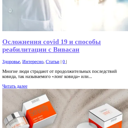
Осложнения covid 19 и способы
реабилитации с Вивасан
Здоровье
,
Интересно
,
Статьи
|
0
|
Многие люди страдают от продолжительных последствий
ковида, так называемого «лонг ковида» или...
Читать далее