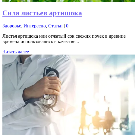
Сила листьев артишока
Здоровье
,
Интересно
,
Статьи
|
0
|
Листья артишока или отжатый сок свежих почек в древние
времена использовались в качестве...
Читать далее