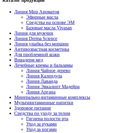
Каталог продукции
Линия Мир Ароматов
Эфирные масла
Средства на основе ЭМ
Базовые масла Vivasan
Линия для мужчин
Линия Derma Science
Линия улыбка без морщин
Антивозрастная косметика
Для проблемной кожи
Вивадерм мед
Лечебные кремы и бальзамы
Линия Чайное дерево
Линия Календула
Линия Лаванда
Линия Эвкалипт Мадейра
Линия Аргана
Минерально-витаминные комплексы
Мультивитаминные напитки
Здоровое питание
Средства по уходу за телом
Гигиена полости рта
Уход за руками
Уход за ногами