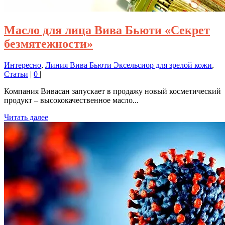
Масло для лица Вива Бьюти «Секрет
безмятежности»
Интересно
,
Линия Вива Бьюти Эксельсиор для зрелой кожи
,
Статьи
|
0
|
Компания Вивасан запускает в продажу новый косметический
продукт – высококачественное масло...
Читать далее