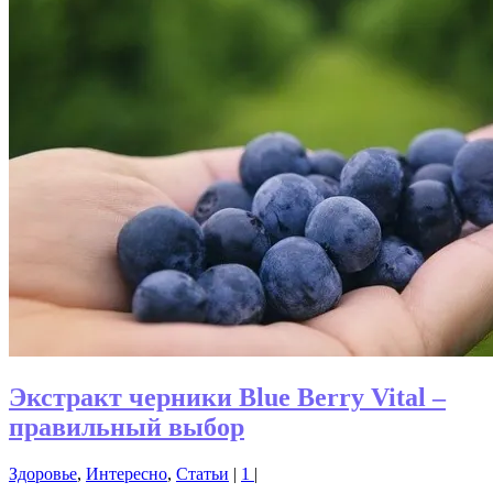
Экстракт черники Blue Berry Vital –
правильный выбор
Здоровье
,
Интересно
,
Статьи
|
1
|