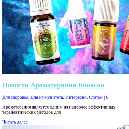
Новости Ароматерапии Вивасан
Для здоровья
,
Для иммунитета
,
Интересно
,
Статьи
|
0
|
Ароматерапия является одним из наиболее эффективных
терапевтических методов для
Читать далее