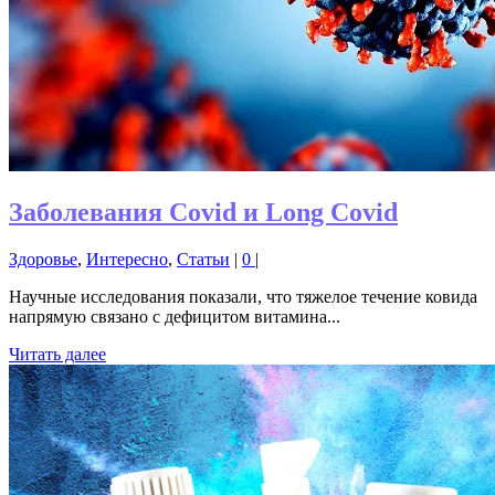
Заболевания Covid и Long Covid
Здоровье
,
Интересно
,
Статьи
|
0
|
Научные исследования показали, что тяжелое течение ковида
напрямую связано с дефицитом витамина...
Читать далее