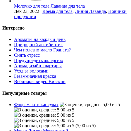
Молочко для тела Лаванда для тела
Дек 23, 2022
|
Крема для тела
,
Линия Лаванда
,
Новинки
продукции
Интересно
Ароматы на каждый день
Природный антибиотик
Чем полезно масло Граната?
Снять стресс
Предупредить аллергию
Аромадизайн квартиры
Уход за волосами
Безаммиачная краска
Вебинары видео Вивасан
Популярные товары
Флорамакс в капсулах
(5,00 из 5)
Масло Лимон Мессинский