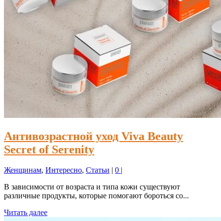
Антивозрастной уход Viva Beauty
Secret of Serenity
Женщинам
,
Интересно
,
Статьи
|
0
|
В зависимости от возраста и типа кожи существуют
различные продукты, которые помогают бороться со...
Читать далее