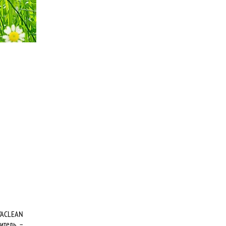
IVACLEAN
итель –