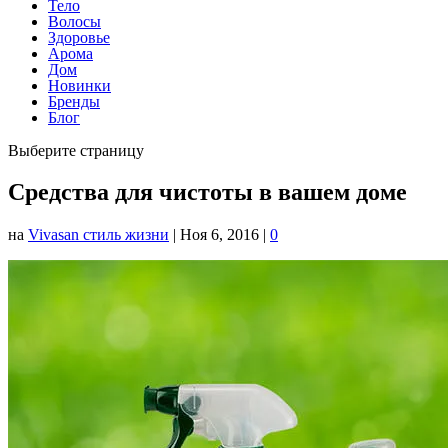
Тело
Волосы
Здоровье
Арома
Дом
Новинки
Бренды
Блог
Выберите страницу
Средства для чистоты в вашем доме
на
Vivasan стиль жизни
|
Ноя 6, 2016
|
0