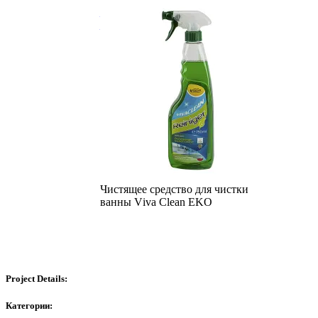
Чистящее средство для чистки
кухни Vіva Clean EKO
Чистящее средство для чистки
ванны Vіva Clean EKO
Project Details:
Категории: