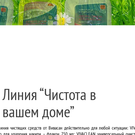
Линия “Чистота в
вашем доме”
иния чистящих средств от Вивасан действительно для любой ситуации: V
во для удаления накипи – флакон 750 мл; VIVACLEAN универсальный очист