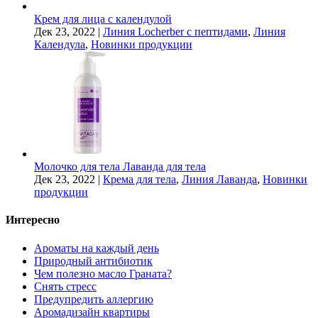
Крем для лица с календулой
Дек 23, 2022
|
Линия Locherber с пептидами
,
Линия
Календула
,
Новинки продукции
Молочко для тела Лаванда для тела
Дек 23, 2022
|
Крема для тела
,
Линия Лаванда
,
Новинки
продукции
Интересно
Ароматы на каждый день
Природный антибиотик
Чем полезно масло Граната?
Снять стресс
Предупредить аллергию
Аромадизайн квартиры