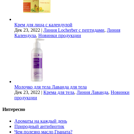
Крем для лица с календулой
Дек 23, 2022
|
Линия Locherber с пептидами
,
Линия
Календула
,
Новинки продукции
Молочко для тела Лаванда для тела
Дек 23, 2022
|
Крема для тела
,
Линия Лаванда
,
Новинки
продукции
Интересно
Ароматы на каждый день
Природный антибиотик
Чем полезно масло Граната?