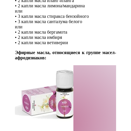
• 2 капли масла иланг-иланга
• 2 капли масла лимона/мандарина
или
• 3 капли масла стиракса бензойного
• 3 капли масла санталума белого
или
• 2 капли масла бергамота
• 2 капли масла имбиря
• 2 капли масла ветиверии
Эфирные масла, относящиеся к группе масел-
афродизиаков:
Масло Жасмин египетский