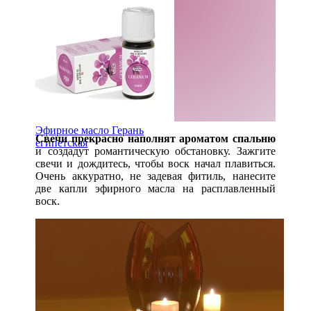
Эфирное масло Герань
Свечи прекрасно наполнят ароматом спальню
египетская
и создадут романтическую обстановку. Зажгите
свечи и дождитесь, чтобы воск начал плавиться.
Очень аккуратно, не задевая фитиль, нанесите
две капли эфирного масла на расплавленный
воск.