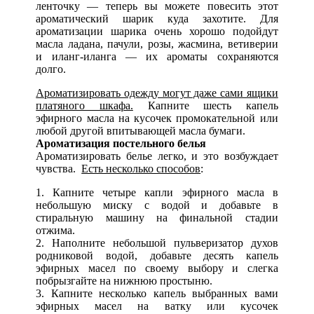
ленточку — теперь вы можете повесить этот
ароматический шарик куда захотите. Для
ароматизации шарика очень хорошо подойдут
масла ладана, пачули, розы, жасмина, ветиверии
и иланг-иланга — их ароматы сохраняются
долго.
Ароматизировать одежду могут даже сами ящики
платяного шкафа.
Капните шесть капель
эфирного масла на кусочек промокательной или
любой другой впитывающей масла бумаги.
Ароматизация постельного белья
Ароматизировать белье легко, и это возбуждает
чувства.
Есть несколько способов
:
1. Капните четыре капли эфирного масла в
небольшую миску с водой и добавьте в
стиральную машину на финальной стадии
отжима.
2. Наполните небольшой пульверизатор духов
родниковой водой, добавьте десять капель
эфирных масел по своему выбору и слегка
побрызгайте на нижнюю простыню.
3. Капните несколько капель выбранных вами
эфирных масел на ватку или кусочек