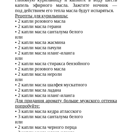
капель эфирного масла. Зажгите ночник —
под действием его тепла масла будут испаряться.
Рецепты для курильницы:
• 2 капли розового масла
• 2 капли масла герани
• 2 капли масла санталума белого
или
• 2 капли масла жасмина
• 2 капли масла пачули
• 2 капли масла иланг-иланга
или
• 2 капли масла стиракса бензойного
• 2 капли розового масла
• 2 капли масла нероли
или
• 2 капли масла шалфея мускатного
• 2 капли масла ладана
• 2 капли масла иланг-иланга
Для придания аромату больше мужского оттенка
попробуйте:
• 3 капли масла кедра атласского
• 3 капли масла санталума белого
или
• 2 капли масла черного перца