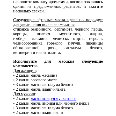
наполните комнату ароматами, воспользовавшись
одним из предложенных рецептов, и зажгите
несколько свечей.
Следующие эфирные масла идеально подойдут
для увеличения полового желания
:
стиракса бензойного, бергамота, черного перца,
корицы, шалфея мускатного, ладана,
имбиря, жасмина, мелиссы, мирта, нероли,
челнобородника горького, пачули, пшеницы
обыкновенной, розы, санталума белого,
ветиверии и иланг-иланга.
Используйте для массажа следующие
компоненты.
Для женщин
:
• 2 капли масла жасмина
• 2 капли розового масла
• 3 капли масла санталума белого
• 2 капли масла иланг-иланга
Для мужчин
:
• 2 капли
масла шалфея мускатного
• 2 капли масла имбиря или черного перца
• 3 капли масла санталума белого
• 2 капли масла иланг-иланга