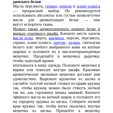
дамского белья
Масла бергамота,
герани
,
нероли
и
иланг-иланга
— прекрасный выбор. Не рекомендуется
использовать абсолюты или густые низколетучие
масла для ароматизации белья — они
могут испортить ткань.
Можно также ароматизировать нижнее белье в
ящиках платяного шкафа.
Капните шесть капель
масла розы
, мирта,
жасмина
, нероли, бергамота,
герани, иланг-иланга,
пачули
,
ладана
, санталума
белого или любого выбранного вами на ватные
шарики и положите их в маслонепроницаемые
мешочки. Проделайте в мешочках дырочки,
чтобы чудесный аромат
впитывался в вашу одежду. Положите мешочки в
ящики или повесьте внутри шкафа. Красивые
ароматические шелковые мешочки доставят вам
удовольствие. Вырежьте кружочек из шелка и
сделайте толстой ниткой стежки по краям кружка
так, чтобы кружок можно было стянуть ниткой
так же, как горловину мешка завязкой. Капните
эфирного масла на ватный шарик и положите его
на середину кружка из шелка. Соберите ниткой
края кружка так, чтобы ватка оказалась внутри
мешочка из шелка. Пришейте к мешочку