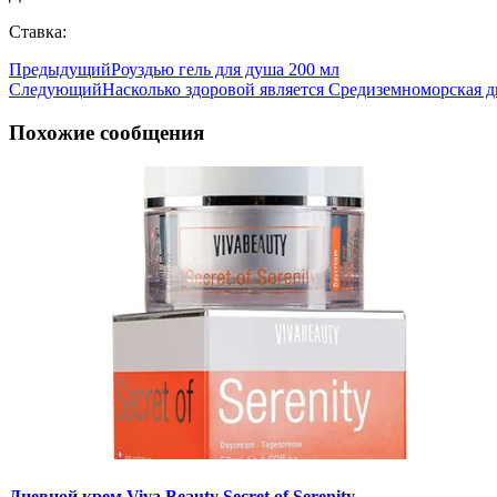
Ставка:
Предыдущий
Роуздью гель для душа 200 мл
Следующий
Насколько здоровой является Средиземноморская д
Похожие сообщения
Дневной крем Viva Beauty Secret of Serenity