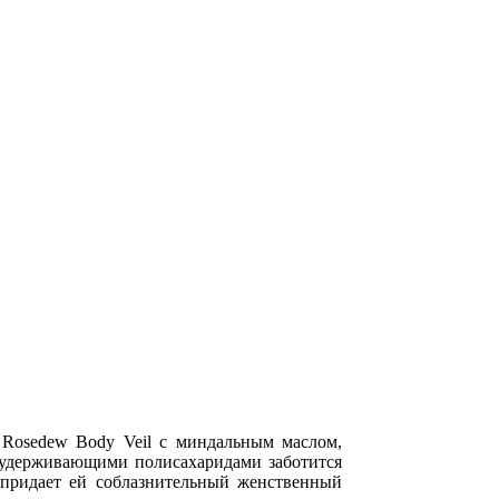
 Rosedew Body Veil с миндальным маслом,
гоудерживающими полисахаридами заботится
придает ей соблазнительный женственный