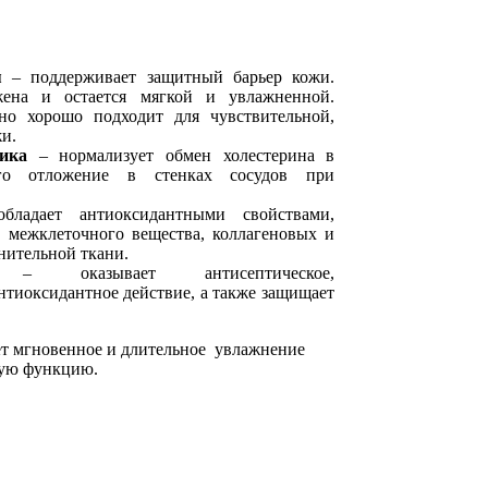
я
– поддерживает защитный барьер кожи.
ена и остается мягкой и увлажненной.
но хорошо подходит для чувствительной,
жи.
ика
– нормализует обмен холестерина в
его отложение в стенках сосудов при
ладает антиоксидантными свойствами,
 межклеточного вещества, коллагеновых и
нительной ткани.
оказывает антисептическое,
нтиоксидантное действие, а также защищает
ет мгновенное и длительное увлажнение
ную функцию.