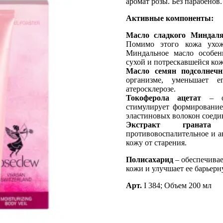
аромат розы. Без парабенов.
Активные компоненты:
Mасло сладкого Mиндал
Помимо этого кожа ухож
Миндальное масло особен
сухой и потрескавшейся ко
Mасло семян подсолнечн
организме, уменьшает 
атеросклерозе.
Токоферола ацетат
– об
стимулирует формирование
эластиновых волокон соеди
Экстракт граната
– 
противовоспалительное и а
кожу от старения.
Полисахарид
– обеспечива
кожи и улучшает ее барьер
Арт.
I 384; Объем 200 мл