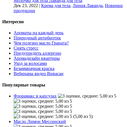
Молочко для тела Лаванда для тела
Дек 23, 2022
|
Крема для тела
,
Линия Лаванда
,
Новинки
продукции
Интересно
Ароматы на каждый день
Природный антибиотик
Чем полезно масло Граната?
Снять стресс
Предупредить аллергию
Аромадизайн квартиры
Уход за волосами
Безаммиачная краска
Вебинары видео Вивасан
Популярные товары
Флорамакс в капсулах
(5,00 из 5)
Масло Лимон Мессинский