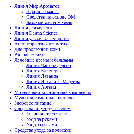
Линия Мир Ароматов
Эфирные масла
Средства на основе ЭМ
Базовые масла Vivasan
Линия для мужчин
Линия Derma Science
Линия улыбка без морщин
Антивозрастная косметика
Для проблемной кожи
Вивадерм мед
Лечебные кремы и бальзамы
Линия Чайное дерево
Линия Календула
Линия Лаванда
Линия Эвкалипт Мадейра
Линия Аргана
Минерально-витаминные комплексы
Мультивитаминные напитки
Здоровое питание
Средства по уходу за телом
Гигиена полости рта
Уход за руками
Уход за ногами
Средства ухода за волосами