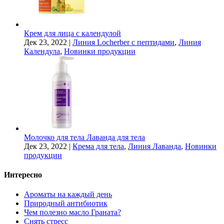
Крем для лица с календулой
Дек 23, 2022
|
Линия Locherber с пептидами
,
Линия
Календула
,
Новинки продукции
Молочко для тела Лаванда для тела
Дек 23, 2022
|
Крема для тела
,
Линия Лаванда
,
Новинки
продукции
Интересно
Ароматы на каждый день
Природный антибиотик
Чем полезно масло Граната?
Снять стресс