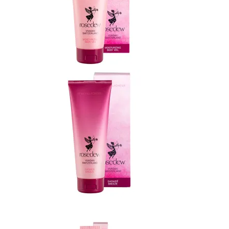
Роуздью эмульсия для тела 200 мл
Роуздью гель для душа 200 мл