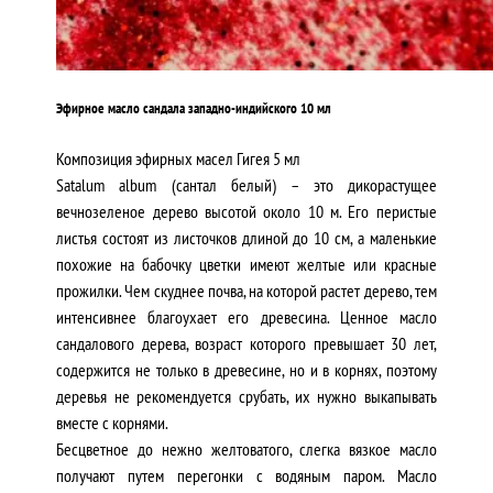
Эфирное масло сандала западно-индийского 10 мл
Композиция эфирных масел Гигея 5 мл
Satalum album (сантал белый) – это дикорастущее
вечнозеленое дерево высотой около 10 м. Его перистые
листья состоят из листочков длиной до 10 см, а маленькие
похожие на бабочку цветки имеют желтые или красные
прожилки. Чем скуднее почва, на которой растет дерево, тем
интенсивнее благоухает его древесина. Ценное масло
сандалового дерева, возраст которого превышает 30 лет,
содержится не только в древесине, но и в корнях, поэтому
деревья не рекомендуется срубать, их нужно выкапывать
вместе с корнями.
Бесцветное до нежно желтоватого, слегка вязкое масло
получают путем перегонки с водяным паром. Масло