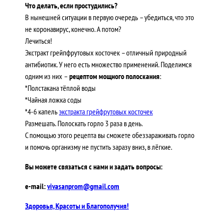
Что делать, если простудились?
В нынешней ситуации в первую очередь – убедиться, что это
не коронавирус, конечно. А потом?
Лечиться!
Экстракт грейпфрутовых косточек – отличный природный
антибиотик. У него есть множество применений. Поделимся
одним из них –
рецептом мощного полоскания
:
*Полстакана тёплой воды
*Чайная ложка соды
*4-6 капель
экстракта грейфрутовых косточек
Размешать. Полоскать горло 3 раза в день.
С помощью этого рецепта вы сможете обеззараживать горло
и помочь организму не пустить заразу вниз, в лёгкие.
Вы можете связаться с нами и задать вопросы:
e-mail:
vivasanprom@gmail.com
Здоровья, Красоты и Благополучия!