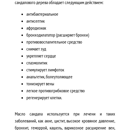
сандалового дерева обладает следующим действием:
антибактериальное
антисептик
афродизиак
бронходилататор (расширяет бронхи)
противовоспалительное средство
снимает зуд
укрепляет сердце
спазмолитик
стимулирует лимфоток
анальгетик, болеутоляющее
тонизирует вены
легкое противогрибковое средство
регенерирует клетки.
Масло сандала используется при лечени и таких
заболеваний, как акне, цистит, высокое кровяное давление,
бронхит, геморрой, кашель, варикозное расширение вен,