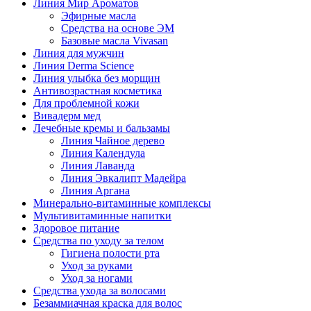
Линия Мир Ароматов
Эфирные масла
Средства на основе ЭМ
Базовые масла Vivasan
Линия для мужчин
Линия Derma Science
Линия улыбка без морщин
Антивозрастная косметика
Для проблемной кожи
Вивадерм мед
Лечебные кремы и бальзамы
Линия Чайное дерево
Линия Календула
Линия Лаванда
Линия Эвкалипт Мадейра
Линия Аргана
Минерально-витаминные комплексы
Мультивитаминные напитки
Здоровое питание
Средства по уходу за телом
Гигиена полости рта
Уход за руками
Уход за ногами
Средства ухода за волосами
Безаммиачная краска для волос