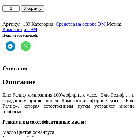
Количество
В корзину
товара
Блю
Релиф
Артикул:
139
Категория:
Средства на основе ЭМ
Метка:
Композиция
Композиция ЭМ
эфирных
Поделиться ссылкой:
масел
Описание
Описание
Блю Релиф композиция 100% эфирных масел. Блю Релиф … и
страданиям пришел конец. Композиция эфирных масел «Блю
Релиф», которая естественным путем устраняет многие
проблемы.
Редкие и высокоэффективные масла:
Масло цветов османтуса