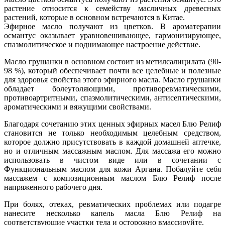
растение относится к семейству масличных древесных
растений, которые в основном встречаются в Китае.
Эфирное масло получают из цветков. В ароматерапии
османтус оказывает уравновешивающее, гармонизирующее,
спазмолитическое и поднимающее настроение действие.
Масло грушанки в основном состоит из метилсалицилата (90-
98 %), который обеспечивает почти все целебные и полезные
для здоровья свойства этого эфирного масла. Масло грушанки
обладает болеутоляющими, противоревматическими,
противоартритными, спазмолитическими, антисептическими,
ароматическими и вяжущими свойствами.
Благодаря сочетанию этих ценных эфирных масел Блю Релиф
становится не только необходимым целебным средством,
которое должно присутствовать в каждой домашней аптечке,
но и отличным массажным маслом. Для массажа его можно
использовать в чистом виде или в сочетании с
Функциональным маслом для кожи Аргана. Побалуйте себя
массажем с композиционным маслом Блю Релиф после
напряженного рабочего дня.
При болях, отеках, ревматических проблемах или подагре
нанесите несколько капель масла Блю Релиф на
соответствующие участки тела и осторожно вмассируйте.