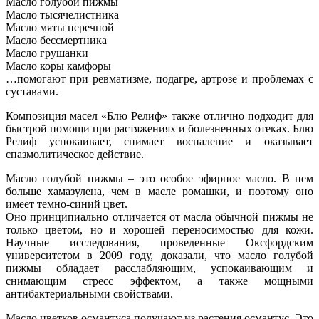
Масло голубой пижмы
Масло тысячелистника
Масло мяты перечной
Масло бессмертника
Масло грушанки
Масло коры камфоры
…помогают при ревматизме, подагре, артрозе и проблемах с
суставами.
Композиция масел «Блю Релиф» также отлично подходит для
быстрой помощи при растяжениях и болезненных отеках. Блю
Релиф успокаивает, снимает воспаление и оказывает
спазмолитическое действие.
Масло голубой пижмы – это особое эфирное масло. В нем
больше хамазулена, чем в масле ромашки, и поэтому оно
имеет темно-синий цвет.
Оно принципиально отличается от масла обычной пижмы не
только цветом, но и хорошей переносимостью для кожи.
Научные исследования, проведенные Оксфордским
университетом в 2009 году, доказали, что масло голубой
пижмы обладает расслабляющим, успокаивающим и
снимающим стресс эффектом, а также мощными
антибактериальными свойствами.
Масло цветков османтуса получают из растения османтус. Это