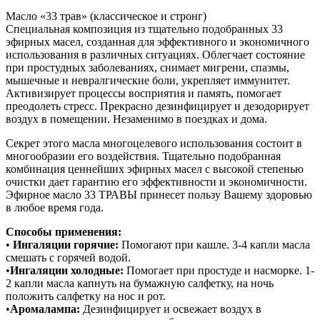
Масло «33 трав» (классическое и стронг)
Специальная композиция из тщательно подобранных 33
эфирных масел, созданная для эффективного и экономичного
использования в различных ситуациях. Облегчает состояние
при простудных заболеваниях, снимает мигрени, спазмы,
мышечные и невралгические боли, укрепляет иммунитет.
Активизирует процессы восприятия и память, помогает
преодолеть стресс. Прекрасно дезинфицирует и дезодорирует
воздух в помещении. Незаменимо в поездках и дома.
Секрет этого масла многоцелевого использования состоит в
многообразии его воздействия. Тщательно подобранная
комбинация ценнейших эфирных масел с высокой степенью
очистки дает гарантию его эффективности и экономичности.
Эфирное масло 33 ТРАВЫ принесет пользу Вашему здоровью
в любое время года.
Способы применения:
•
Ингаляции горячие:
Помогают при кашле. 3-4 капли масла
смешать с горячей водой.
•
Ингаляции холодные:
Помогает при простуде и насморке. 1-
2 капли масла капнуть на бумажную салфетку, на ночь
положить салфетку на нос и рот.
•
Аромалампа:
Дезинфицирует и освежает воздух в