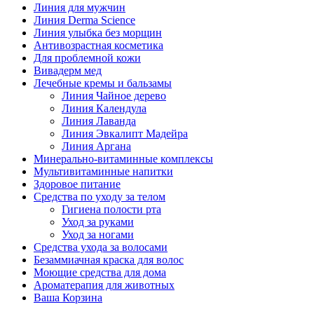
Линия для мужчин
Линия Derma Science
Линия улыбка без морщин
Антивозрастная косметика
Для проблемной кожи
Вивадерм мед
Лечебные кремы и бальзамы
Линия Чайное дерево
Линия Календула
Линия Лаванда
Линия Эвкалипт Мадейра
Линия Аргана
Минерально-витаминные комплексы
Мультивитаминные напитки
Здоровое питание
Средства по уходу за телом
Гигиена полости рта
Уход за руками
Уход за ногами
Средства ухода за волосами
Безаммиачная краска для волос
Моющие средства для дома
Ароматерапия для животных
Ваша Корзина