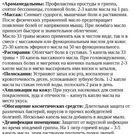
•
Аромамедальоны:
Профилактика простуды и гриппа,
снятие бессонницы, головной боли. 2-3 капли масла на 1 раз.
•
Массаж:
Снимает судороги, мышечные боли и растяжения.
После физических упражнений масло предотвращает
появление болей от напряжения мышц. При люмбаго масло
приносит быстрое и значительное облегчение.
Масло 33 травы можно применять как в чистом виде, так и в
смеси с массажным или функциональным маслом для кожи:
25-30 капель эфирного масла на 50 мл функционального.
•
Растирания
: Облегчает боли в суставах. 5 капель масла 33
травы + 10 капель массажного масла. При головокружении,
головных болях и мигренях на кончики пальцев нанести 2-3
капли масла и мягко массировать ими виски и затылок.
•
Полоскания:
Устраняют запах изо рта, воспаление и
кровоточивость десен, успокаивают зубную боль. 1-2 капли
масла на стакан теплой воды, полоскать 2 раза в день.
•
Аппликации на кожу:
При укусах насекомых для снятия
покраснения, зуда и отечности – капнуть каплю масла на
место укуса.
•
Обогащение косметических средств:
Длительная защита от
различных бактерий, вирусов и прочих возбудителей
болезней. Несколько капель масла добавить в жидкое мыло.
•
Дезинфекция помещения:
Защитит от вирусной инфекции
во время эпидемий гриппа. На 1 литр горячей воды – 3-5
капель масла, этим раствором протереть ручки дверей,