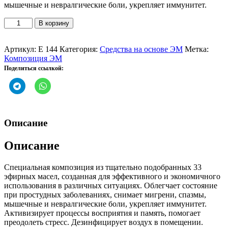
мышечные и невралгические боли, укрепляет иммунитет.
Количество
В корзину
товара
33
эфирных
Артикул:
Е 144
Категория:
Средства на основе ЭМ
Метка:
масла
Композиция ЭМ
Стронг
Поделиться ссылкой:
Композиция
Описание
Описание
Специальная композиция из тщательно подобранных 33
эфирных масел, созданная для эффективного и экономичного
использования в различных ситуациях. Облегчает состояние
при простудных заболеваниях, снимает мигрени, спазмы,
мышечные и невралгические боли, укрепляет иммунитет.
Активизирует процессы восприятия и память, помогает
преодолеть стресс. Дезинфицирует воздух в помещении.