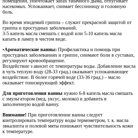
помещении, уничтожает запах табачного дыма, отпугивает
насекомых. Успокаивает, снимает бессонницу и головную
боль.
Во время эпидемий гриппа – служит прекрасной защитой от
гриппа и простудных заболеваний.
3-5 капель масла смешать с водой или 5-10 капель масла
капать в лампу в чистом виде.
•
Ароматические ванны:
Профилактика и помощь при
простудных заболеваниях и гриппе, снимают боли в суставах,
регулируют кровообращение.
Воздействие з ависит от температуры воды. Добавление масла
в чуть теплую воду (28-33 град.) оказывает успокаивающее
воздействие. В более горячей воде (33-36 град.) – масло
оказывает тонизирующий эффект.
Для приготовления ванны
нужно 6-8 капель масла смешать
с эмульгатором (мед, уксус, молоко) и добавить в
заполненную водой ванну.
Внимание!
При приготовлении ванны следует
контролировать температуру воды термометром, т. к. масла
эвкалипта и полевой мяты понижают чувствительность кожи
к температуре.