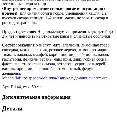
лестничные перила и пр.
•
Внутреннее применение (только после консультации с
врачом):
Для снятия боли в горле, уменьшения кашля. На
кусочек сахара капнуть 1 -2 капли масла, положить сахар в
рот и дать растаять.
Предостережение:
Не рекомендуется применять для детей до
2-х лет и наносить на открытые раны и слизистые оболочки!
Состав:
эвкалипт, кайепут, мята, апельсин, лимонная трава,
гвоздика, можжевельник, розовое дерево, лимон, розмарин,
тимьян, лаванда, шалфей, коричник, мирра, базилик, ладан,
гаультерия, фенхель, герань, мандарин, лавр, горная сосна,
фисташка, стираксовая смола, эстрагон, укроп, сельдерей,
ваниль, ирис, мироксилон бальзамоносный, ферула,
женьшень.
Масло Чайное дерево-Манука-Канука в домашней аптечке
Арт. Е 144, емк. 50 мл
Дополнительная информация
Детали