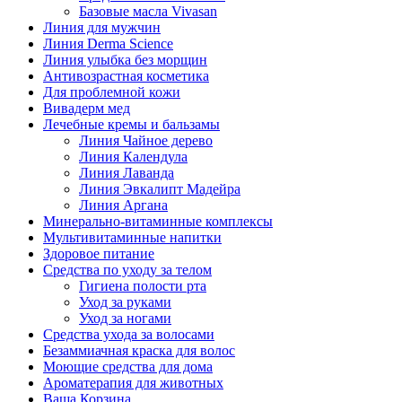
Базовые масла Vivasan
Линия для мужчин
Линия Derma Science
Линия улыбка без морщин
Антивозрастная косметика
Для проблемной кожи
Вивадерм мед
Лечебные кремы и бальзамы
Линия Чайное дерево
Линия Календула
Линия Лаванда
Линия Эвкалипт Мадейра
Линия Аргана
Минерально-витаминные комплексы
Мультивитаминные напитки
Здоровое питание
Средства по уходу за телом
Гигиена полости рта
Уход за руками
Уход за ногами
Средства ухода за волосами
Безаммиачная краска для волос
Моющие средства для дома
Ароматерапия для животных
Ваша Корзина