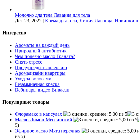
Молочко для тела Лаванда для тела
Дек 23, 2022
|
Крема для тела
,
Линия Лаванда
,
Новинки п
Интересно
Ароматы на каждый день
Природный антибиотик
Чем полезно масло Граната?
Снять стресс
Предупредить аллергию
Аромадизайн квартиры
Уход за волосами
Безаммиачная краска
Вебинары видео Вивасан
Популярные товары
Флорамакс в капсулах
Масло Лимон Мессинский
5)
Эфирное масло Мята перечная
из 5)