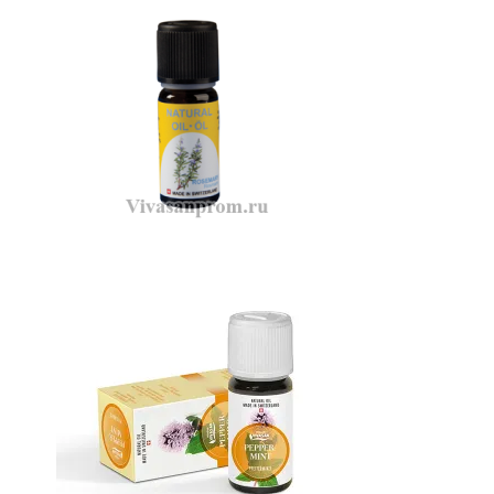
Крем тимьян белый
Масло Розмарин