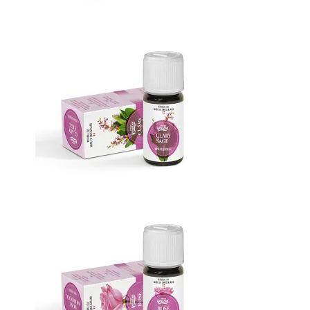
Эфирное масло Можжевельник
Масло Шалфей мускатный
французский