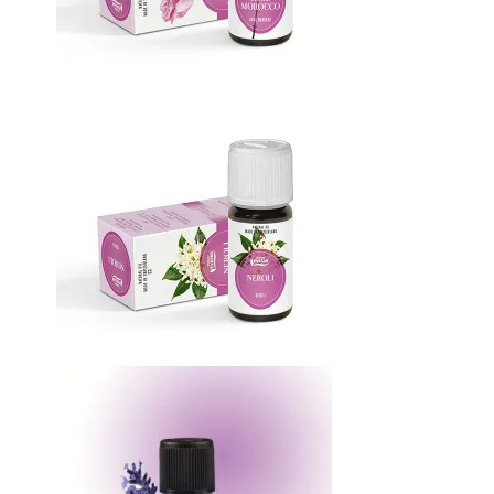
Масло Роза Марокко
Масло Нероли