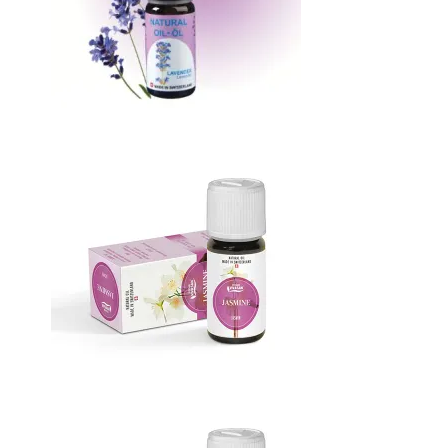
Масло Лаванда французская
Масло Жасмин