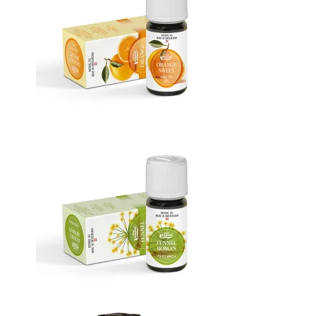
Эфирное масло Апельсин
Эфирное масло Фенхель