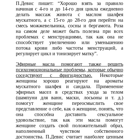
П.Девис пишет: “Хорошо взять за правило
начиная с 4-го и до 14-го дня цикла ежедневно
делать массаж живота с маслом шалфея
мускатного, а с 15-го до 28-го дня перейти на
смесь можжевельника, сосны и бергамота. Роза
на самом деле может быть полезна при всех
проблемах с менструациями, так как она не
способствует увеличению или уменьшению
потока крови либо частоты менструаций, а
регулирует цикл и тонизирует матку”.
Эфирные масла помогают также решить
психоэмоциональные проблемы, которые обычно
соседствуют с фригидностью.
Некоторые
женщины хорошо реагируют на ароматы
мускатного шалфея и сандала. Применение
эфирных масел в средствах ухода за телом
(шампуни для ванн, маски, лосьоны и т. д.)
помогут женщине переосмыслить свое
представление о себе, как о женщине, понять, что
она способна доставить сексуальное
удовольствие, так как эти масла помогут
женщине создать свой положительный образ,
наполненный чувством собственного
достоинства. П.Девис считает наиболее ценным