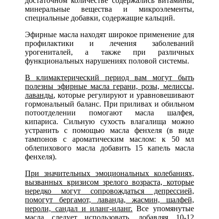
достаточном количестве содержались витамины,
минеральные вещества и микроэлементы,
специальные добавки, содержащие кальций.
Эфирные масла находят широкое применение для
профилактики и лечения заболеваний
урогениталей, а также при различных
функциональных нарушениях половой системы.
В климактерический период вам могут быть
полезны эфирные масла герани, розы, мелиссы,
лаванды
, которые регулируют и уравновешивают
гормональный баланс. При приливах и обильном
потоотделении помогают масла шалфея,
кипариса. Сильную сухость влагалища можно
устранить с помощью масла фенхеля (в виде
тампонов с ароматическим маслом: к 50 мл
облепихового масла добавить 15 капель масла
фенхеля).
При значительных эмоциональных колебаниях,
вызванных кризисом зрелого возраста, которые
нередко могут сопровождаться депрессией,
помогут бергамот, лаванда, жасмин, шалфей,
нероли, сандал и иланг-иланг.
Все упомянутые
масла следует использовать, добавляя 10-12