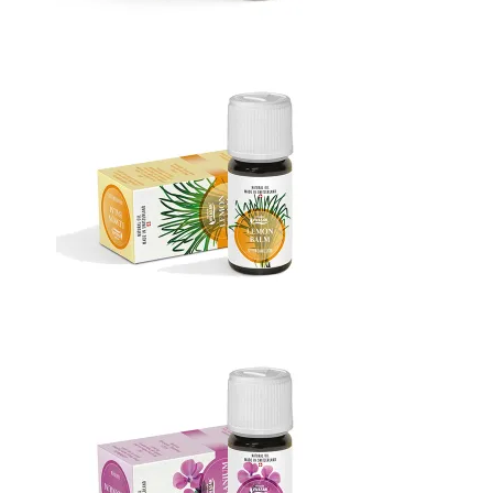
Масло Мята перечная
Масло Мелисса лимонная