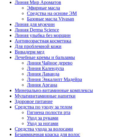
Линия Мир Ароматов
Эфирные масла
Средства на основе ЭМ
Базовые масла Vivasan
Линия для мужчин
Линия Derma Science
Линия улыбка без морщин
Антивозрастная косметика
Для проблемной кожи
Вивадерм мед
Лечебные кремы и бальзамы
Линия Чайное дерево
Линия Календула
Линия Лаванда
Линия Эвкалипт Мадейра
Линия Аргана
Минерально-витаминные комплексы
Мультивитаминные напитки
Здоровое питание
Средства по уходу за телом
Гигиена полости рта
Уход за руками
Уход за ногами
Средства ухода за волосами
Безаммиачная краска для волос