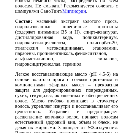
волосы немного масла, распределить по всем
волосам. Не смывать! Рекомендуется сочетать с
шампунями СаноТинт/
Миглиорин
.
Состав:
масляный экстракт золотого проса,
гидролизованные пшеничные протеины
(содержат витамины В5 и H), спирт-денатурат,
дистиллированная вода, поликватерниум,
гидроксиэтилцеллюлоза, полисорбат-20,
этилгексил метоксициннамат, этаноламин,
парабены, пропиленгликоль, феноксиэтанол,
альфа-метилионон, линалоол,
гидроксицитронеллал, гераниол.
Легкое восстанавливающее масло (pH 4,5-5) на
основе золотого проса с соевым протеином и
компонентами эфирных масел – прекрасная
защита для деформированных, поврежденных,
сухих, секущихся, окрашенных и обесцвеченных
волос. Масло глубоко проникает в структуру
волоса, укрепляет изнутри и восстанавливает его
целостность. Устраняет и предотвращает
расщепление кончиков волос, придает волосам
естественный здоровый вид, объем и блеск, не
делая их жирными. Защищает от УФ-излучения.
Волосы становятся мягкими, шелковистыми и