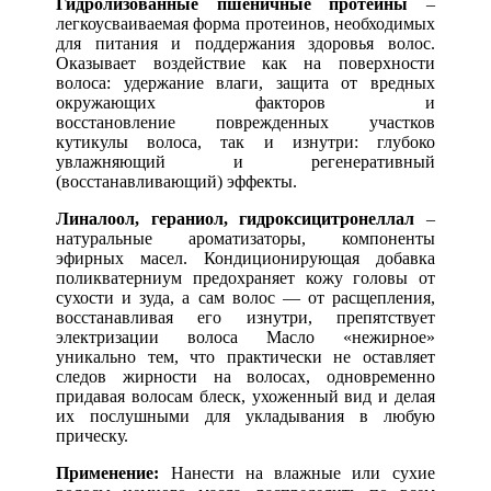
Гидролизованные пшеничные протеины
–
легкоусваиваемая форма протеинов, необходимых
для питания и поддержания здоровья волос.
Оказывает воздействие как на поверхности
волоса: удержание влаги, защита от вредных
окружающих факторов и
восстановление поврежденных участков
кутикулы волоса, так и изнутри: глубоко
увлажняющий и регенеративный
(восстанавливающий) эффекты.
Линалоол, гераниол, гидроксицитронеллал
–
натуральные ароматизаторы, компоненты
эфирных масел. Кондиционирующая добавка
поликватерниум предохраняет кожу головы от
сухости и зуда, а сам волос — от расщепления,
восстанавливая его изнутри, препятствует
электризации волоса Масло «нежирное»
уникально тем, что практически не оставляет
следов жирности на волосах, одновременно
придавая волосам блеск, ухоженный вид и делая
их послушными для укладывания в любую
прическу.
Применение:
Нанести на влажные или сухие