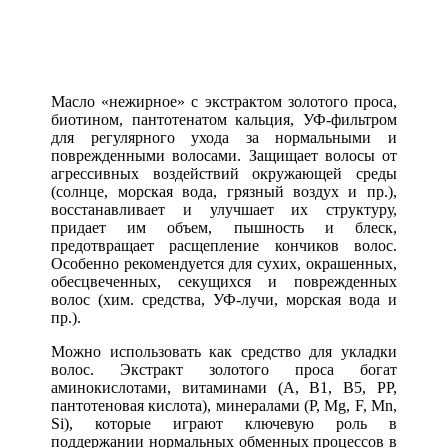
Масло «нежирное» с экстрактом золотого проса,
биотином, пантотенатом кальция, УФ-фильтром
для регулярного ухода за нормальными и
поврежденными волосами. Защищает волосы от
агрессивных воздействий окружающей среды
(солнце, морская вода, грязный воздух и пр.),
восстанавливает и улучшает их структуру,
придает им объем, пышность и блеск,
предотвращает расщепление кончиков волос.
Особенно рекомендуется для сухих, окрашенных,
обесцвеченных, секущихся и поврежденных
волос (хим. средства, УФ-лучи, морская вода и
пр.).
Можно использовать как средство для укладки
волос. Экстракт золотого проса богат
аминокислотами, витаминами (А, В1, В5, РР,
пантотеновая кислота), минералами (Р, Mg, F, Mn,
Si), которые играют ключевую роль в
поддержании нормальных обменных процессов в