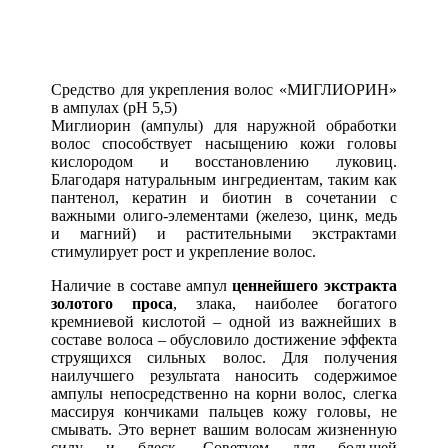
Средство для укрепления волос «МИГЛИОРИН»
в ампулах (рН 5,5)
Миглиорин (ампулы) для наружной обработки
волос способствует насыщению кожи головы
кислородом и восстановлению луковиц.
Благодаря натуральным ингредиентам, таким как
пантенол, кератин и биотин в сочетании с
важными олиго-элементами (железо, цинк, медь
и магний) и растительными экстрактами
стимулирует рост и укрепление волос.
Наличие в составе ампул
ценнейшего экстракта
золотого проса
, злака, наиболее богатого
кремниевой кислотой – одной из важнейших в
составе волоса – обусловило достижение эффекта
струящихся сильных волос. Для получения
наилучшего результата наносить содержимое
ампулы непосредственно на корни волос, слегка
массируя кончиками пальцев кожу головы, не
смывать. Это вернет вашим волосам жизненную
силу и блеск. Советуем для большей