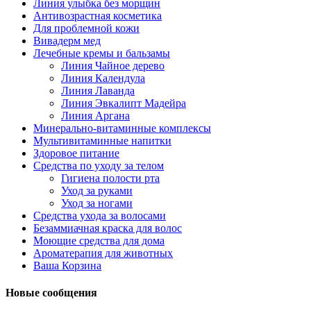
Линия улыбка без морщин
Антивозрастная косметика
Для проблемной кожи
Вивадерм мед
Лечебные кремы и бальзамы
Линия Чайное дерево
Линия Календула
Линия Лаванда
Линия Эвкалипт Мадейра
Линия Аргана
Минерально-витаминные комплексы
Мультивитаминные напитки
Здоровое питание
Средства по уходу за телом
Гигиена полости рта
Уход за руками
Уход за ногами
Средства ухода за волосами
Безаммиачная краска для волос
Моющие средства для дома
Ароматерапия для животных
Ваша Корзина
Новые сообщения