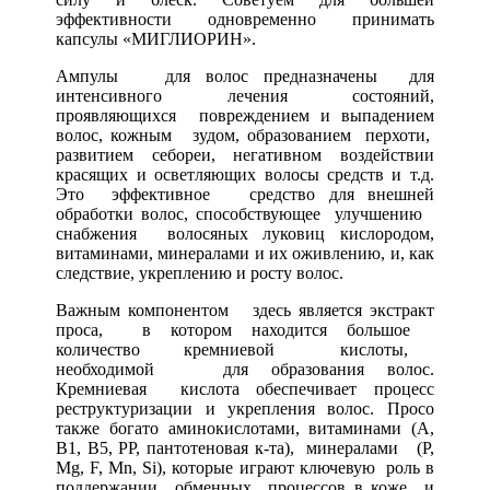
эффективности одновременно принимать
капсулы «МИГЛИОРИН».
Ампулы для волос предназначены для
интенсивного лечения состояний,
проявляющихся повреждением и выпадением
волос, кожным зудом, образованием перхоти,
развитием себореи, негативном воздействии
красящих и осветляющих волосы средств и т.д.
Это эффективное средство для внешней
обработки волос, способствующее улучшению
снабжения волосяных луковиц кислородом,
витаминами, минералами и их оживлению, и, как
следствие, укреплению и росту волос.
Важным компонентом здесь является экстракт
проса, в котором находится большое
количество кремниевой кислоты,
необходимой для образования волос.
Кремниевая кислота обеспечивает процесс
реструктуризации и укрепления волос. Просо
также богато аминокислотами, витаминами (А,
В1, В5, РР, пантотеновая к-та), минералами (Р,
Mg, F, Mn, Si), которые играют ключевую роль в
поддержании обменных процессов в коже и