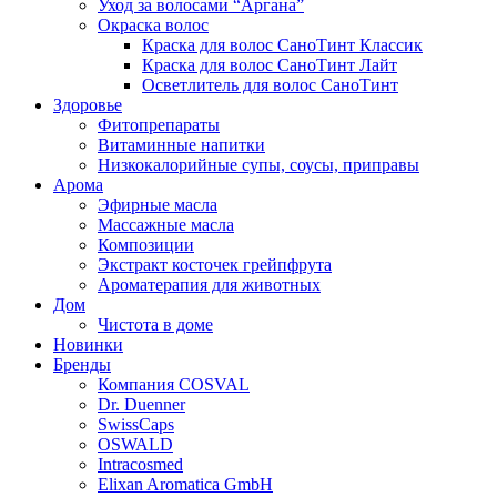
Уход за волосами “Аргана”
Окраска волос
Краска для волос СаноТинт Классик
Краска для волос СаноТинт Лайт
Осветлитель для волос СаноТинт
Здоровье
Фитопрепараты
Витаминные напитки
Низкокалорийные супы, соусы, приправы
Арома
Эфирные масла
Массажные масла
Композиции
Экстракт косточек грейпфрута
Ароматерапия для животных
Дом
Чистота в доме
Новинки
Бренды
Компания COSVAL
Dr. Duenner
SwissCaps
OSWALD
Intracosmed
Elixan Aromatica GmbH