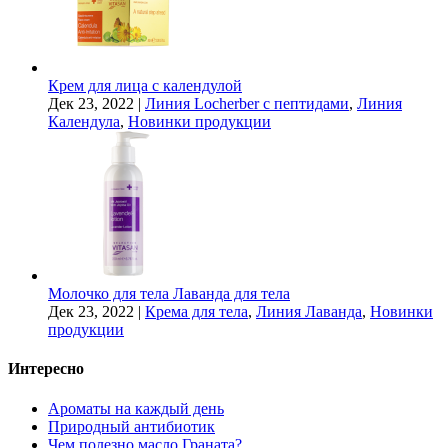
Крем для лица с календулой
Дек 23, 2022
|
Линия Locherber с пептидами
,
Линия
Календула
,
Новинки продукции
Молочко для тела Лаванда для тела
Дек 23, 2022
|
Крема для тела
,
Линия Лаванда
,
Новинки
продукции
Интересно
Ароматы на каждый день
Природный антибиотик
Чем полезно масло Граната?