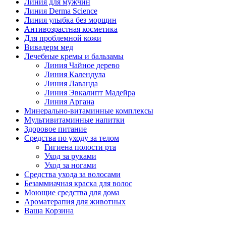
Линия для мужчин
Линия Derma Science
Линия улыбка без морщин
Антивозрастная косметика
Для проблемной кожи
Вивадерм мед
Лечебные кремы и бальзамы
Линия Чайное дерево
Линия Календула
Линия Лаванда
Линия Эвкалипт Мадейра
Линия Аргана
Минерально-витаминные комплексы
Мультивитаминные напитки
Здоровое питание
Средства по уходу за телом
Гигиена полости рта
Уход за руками
Уход за ногами
Средства ухода за волосами
Безаммиачная краска для волос
Моющие средства для дома
Ароматерапия для животных
Ваша Корзина