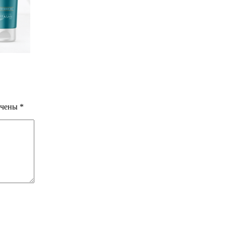
ечены
*