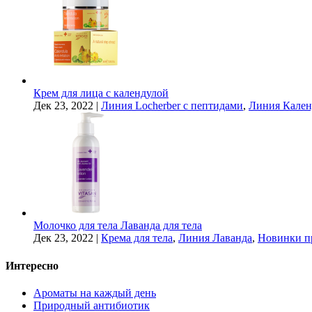
Крем для лица с календулой
Дек 23, 2022
|
Линия Locherber с пептидами
,
Линия Кален
Молочко для тела Лаванда для тела
Дек 23, 2022
|
Крема для тела
,
Линия Лаванда
,
Новинки п
Интересно
Ароматы на каждый день
Природный антибиотик