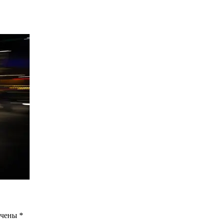
ечены
*