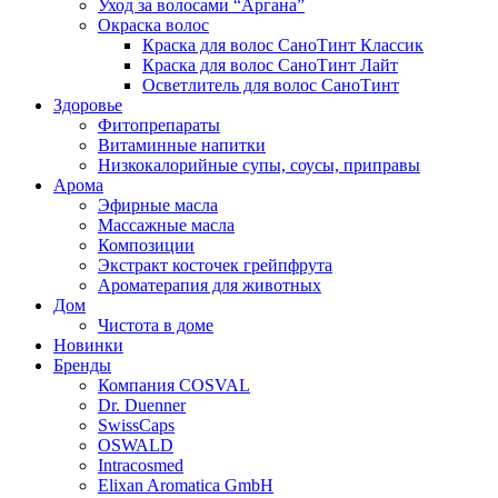
Уход за волосами “Аргана”
Окраска волос
Краска для волос СаноТинт Классик
Краска для волос СаноТинт Лайт
Осветлитель для волос СаноТинт
Здоровье
Фитопрепараты
Витаминные напитки
Низкокалорийные супы, соусы, приправы
Арома
Эфирные масла
Массажные масла
Композиции
Экстракт косточек грейпфрута
Ароматерапия для животных
Дом
Чистота в доме
Новинки
Бренды
Компания COSVAL
Dr. Duenner
SwissCaps
OSWALD
Intracosmed
Elixan Aromatica GmbH