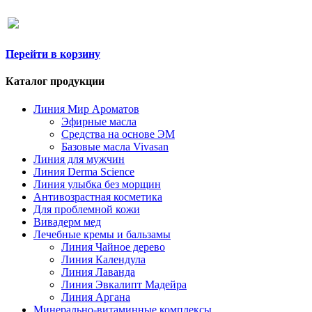
Перейти в корзину
Каталог продукции
Линия Мир Ароматов
Эфирные масла
Средства на основе ЭМ
Базовые масла Vivasan
Линия для мужчин
Линия Derma Science
Линия улыбка без морщин
Антивозрастная косметика
Для проблемной кожи
Вивадерм мед
Лечебные кремы и бальзамы
Линия Чайное дерево
Линия Календула
Линия Лаванда
Линия Эвкалипт Мадейра
Линия Аргана
Минерально-витаминные комплексы