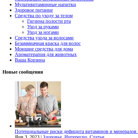
Мультивитаминные напитки
Здоровое питание
Средства по уходу за телом
Гигиена полости рта
Уход за руками
Уход за ногами
Средства ухода за волосами
Безаммиачная краска для волос
Моющие средства для дома
Ароматерапия для животных
Ваша Корзина
Новые сообщения
Потенциальные риски дефицита витаминов и минералов 
Янв 3, 2023
|
Здоровье
,
Интересно
,
Статьи