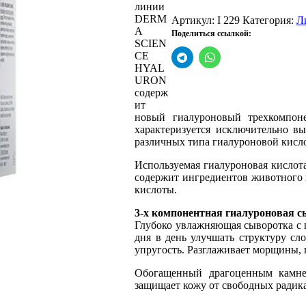
линии
Сыворотка
DERM
3-
Артикул:
I 229
Категория:
Л
A
х
Поделиться ссылкой:
SCIEN
компонентная
CE
гиалуроновая
HYAL
30
URON
мл
содерж
ит
новый гиалуроновый трехкомпон
характеризуется исключительно в
различных типа гиалуроновой кисло
Используемая гиалуроновая кислота
содержит ингредиентов животного
кислоты.
3-х компонентная гиалуроновая 
Глубоко увлажняющая сыворотка с 
дня в день улучшать структуру сл
упругость. Разглаживает морщины,
Обогащенный драгоценным камнем
защищает кожу от свободных радик