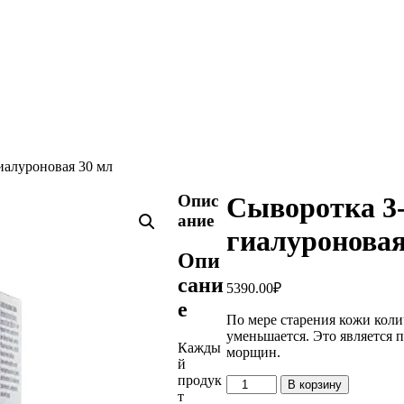
иалуроновая 30 мл
Опис
Сыворотка 3
ание
гиалуроновая
Опи
сани
5390.00
₽
е
По мере старения кожи коли
уменьшается. Это является 
Кажды
морщин.
й
продук
Количество
В корзину
т
товара