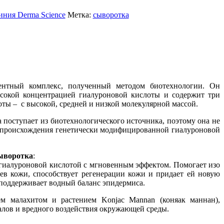
иния Derma Science
Метка:
сыворотка
ентный комплекс, полученный методом биотехнологии. Он
ысокой концентрацией гиалуроновой кислоты и содержит три
ты – с высокой, средней и низкой молекулярной массой.
 поступает из биотехнологического источника, поэтому она не
 происхождения генетически модифицированной гиалуроновой
сыворотка
:
гиалуроновой кислотой с мгновенным эффектом. Помогает изо
оев кожи, способствует регенерации кожи и придает ей новую
 поддерживает водный баланс эпидермиса.
 малахитом и растением Konjac Mannan (коняак маннан),
алов и вредного воздействия окружающей среды.