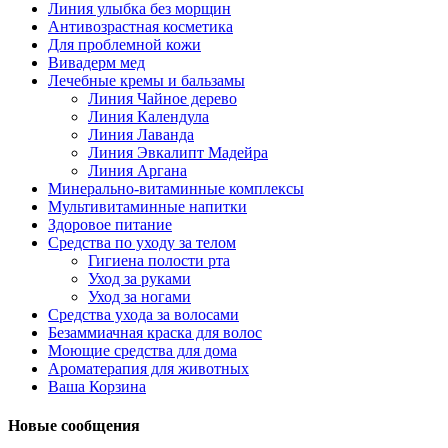
Линия улыбка без морщин
Антивозрастная косметика
Для проблемной кожи
Вивадерм мед
Лечебные кремы и бальзамы
Линия Чайное дерево
Линия Календула
Линия Лаванда
Линия Эвкалипт Мадейра
Линия Аргана
Минерально-витаминные комплексы
Мультивитаминные напитки
Здоровое питание
Средства по уходу за телом
Гигиена полости рта
Уход за руками
Уход за ногами
Средства ухода за волосами
Безаммиачная краска для волос
Моющие средства для дома
Ароматерапия для животных
Ваша Корзина
Новые сообщения