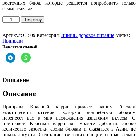
восточных блюд, которые решаются попробовать только
самые смелые.
Количество
В корзину
товара
Сухая
Приправа
Артикул:
O 509
Категория:
Линия Здоровое питание
Метка:
Красный
Приправа
карри
Поделиться ссылкой:
Описание
Описание
Приправа Красный карри придаст вашим блюдам
экзотический оттенок, который волшебным образом
перенесет вас в мир наслаждения азиатским вкусом. С
приправой Красный карри вы можете добавить любое
количество экзотики своим блюдам и оказаться в Азии, не
покидая кухни. Сочетание азиатских специй и трав делает