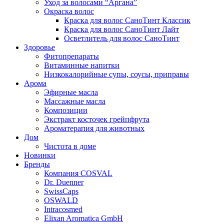
Уход за волосами “Аргана”
Окраска волос
Краска для волос СаноТинт Классик
Краска для волос СаноТинт Лайт
Осветлитель для волос СаноТинт
Здоровье
Фитопрепараты
Витаминные напитки
Низкокалорийные супы, соусы, приправы
Арома
Эфирные масла
Массажные масла
Композиции
Экстракт косточек грейпфрута
Ароматерапия для животных
Дом
Чистота в доме
Новинки
Бренды
Компания COSVAL
Dr. Duenner
SwissCaps
OSWALD
Intracosmed
Elixan Aromatica GmbH