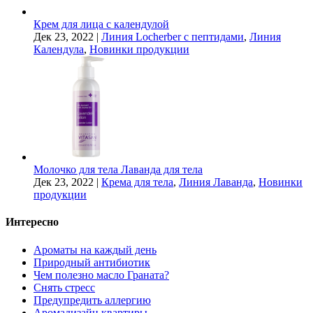
Крем для лица с календулой
Дек 23, 2022
|
Линия Locherber с пептидами
,
Линия
Календула
,
Новинки продукции
Молочко для тела Лаванда для тела
Дек 23, 2022
|
Крема для тела
,
Линия Лаванда
,
Новинки
продукции
Интересно
Ароматы на каждый день
Природный антибиотик
Чем полезно масло Граната?
Снять стресс
Предупредить аллергию
Аромадизайн квартиры