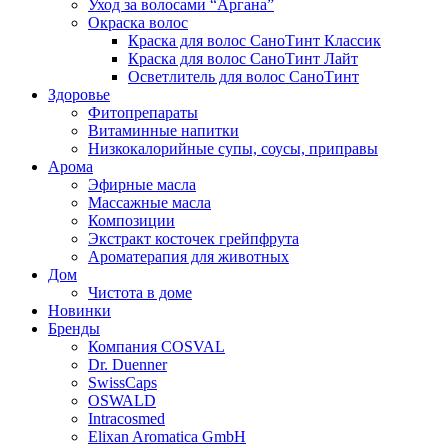
Уход за волосами “Аргана”
Окраска волос
Краска для волос СаноТинт Классик
Краска для волос СаноТинт Лайт
Осветлитель для волос СаноТинт
Здоровье
Фитопрепараты
Витаминные напитки
Низкокалорийные супы, соусы, приправы
Арома
Эфирные масла
Массажные масла
Композиции
Экстракт косточек грейпфрута
Ароматерапия для животных
Дом
Чистота в доме
Новинки
Бренды
Компания COSVAL
Dr. Duenner
SwissCaps
OSWALD
Intracosmed
Elixan Aromatica GmbH