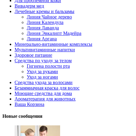
Для проблемной кожи
Вивадерм мед
Лечебные кремы и бальзамы
Линия Чайное дерево
Линия Календула
Линия Лаванда
Линия Эвкалипт Мадейра
Линия Аргана
Минерально-витаминные комплексы
Мультивитаминные напитки
Здоровое питание
Средства по уходу за телом
Гигиена полости рта
Уход за руками
Уход за ногами
Средства ухода за волосами
Безаммиачная краска для волос
Моющие средства для дома
Ароматерапия для животных
Ваша Корзина
Новые сообщения