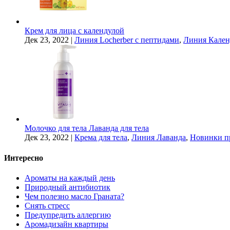
Крем для лица с календулой
Дек 23, 2022
|
Линия Locherber с пептидами
,
Линия Кален
Молочко для тела Лаванда для тела
Дек 23, 2022
|
Крема для тела
,
Линия Лаванда
,
Новинки п
Интересно
Ароматы на каждый день
Природный антибиотик
Чем полезно масло Граната?
Снять стресс
Предупредить аллергию
Аромадизайн квартиры