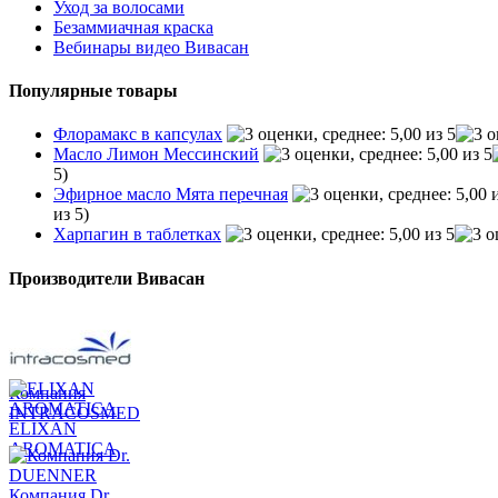
Уход за волосами
Безаммиачная краска
Вебинары видео Вивасан
Популярные товары
Флорамакс в капсулах
Масло Лимон Мессинский
5)
Эфирное масло Мята перечная
из 5)
Харпагин в таблетках
Производители Вивасан
Компания
INTRACOSMED
ELIXAN
AROMATICA
Компания Dr.