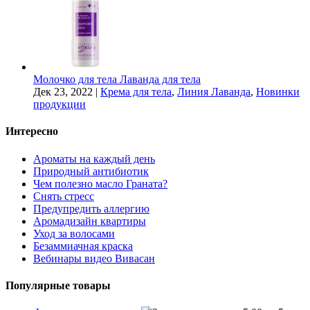
Молочко для тела Лаванда для тела
Дек 23, 2022
|
Крема для тела
,
Линия Лаванда
,
Новинки
продукции
Интересно
Ароматы на каждый день
Природный антибиотик
Чем полезно масло Граната?
Снять стресс
Предупредить аллергию
Аромадизайн квартиры
Уход за волосами
Безаммиачная краска
Вебинары видео Вивасан
Популярные товары