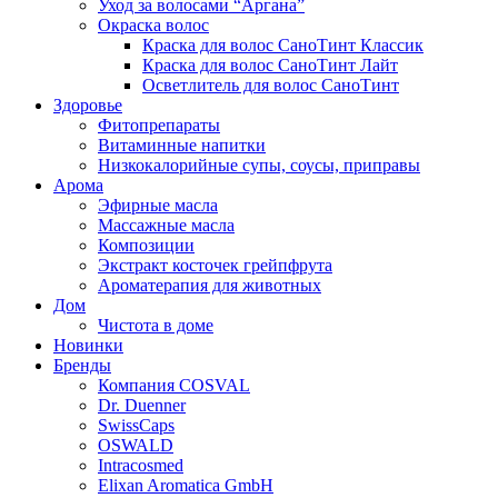
Уход за волосами “Аргана”
Окраска волос
Краска для волос СаноТинт Классик
Краска для волос СаноТинт Лайт
Осветлитель для волос СаноТинт
Здоровье
Фитопрепараты
Витаминные напитки
Низкокалорийные супы, соусы, приправы
Арома
Эфирные масла
Массажные масла
Композиции
Экстракт косточек грейпфрута
Ароматерапия для животных
Дом
Чистота в доме
Новинки
Бренды
Компания COSVAL
Dr. Duenner
SwissCaps
OSWALD
Intracosmed
Elixan Aromatica GmbH