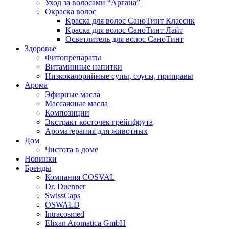
Уход за волосами “Аргана”
Окраска волос
Краска для волос СаноТинт Классик
Краска для волос СаноТинт Лайт
Осветлитель для волос СаноТинт
Здоровье
Фитопрепараты
Витаминные напитки
Низкокалорийные супы, соусы, приправы
Арома
Эфирные масла
Массажные масла
Композиции
Экстракт косточек грейпфрута
Ароматерапия для животных
Дом
Чистота в доме
Новинки
Бренды
Компания COSVAL
Dr. Duenner
SwissCaps
OSWALD
Intracosmed
Elixan Aromatica GmbH