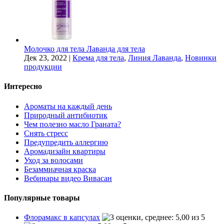
Молочко для тела Лаванда для тела
Дек 23, 2022
|
Крема для тела
,
Линия Лаванда
,
Новинки
продукции
Интересно
Ароматы на каждый день
Природный антибиотик
Чем полезно масло Граната?
Снять стресс
Предупредить аллергию
Аромадизайн квартиры
Уход за волосами
Безаммиачная краска
Вебинары видео Вивасан
Популярные товары
Флорамакс в капсулах