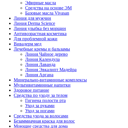
Эфирные масла
Средства на основе ЭМ
Базовые масла Vivasan
Линия для мужчин
Линия Derma Science
Линия улыбка без морщин
Антивозрастная косметика
Для проблемной кожи
Вивадерм мед
Лечебные кремы и бальзамы
Линия Чайное дерево
Линия Календула
Линия Лаванда
Линия Эвкалипт Мадейра
Линия Аргана
Минерально-витаминные комплексы
Мультивитаминные напитки
Здоровое питание
Средства по уходу за телом
Гигиена полости рта
Уход за руками
Уход за ногами
Средства ухода за волосами
Безаммиачная краска для волос
Моющие средства для дома