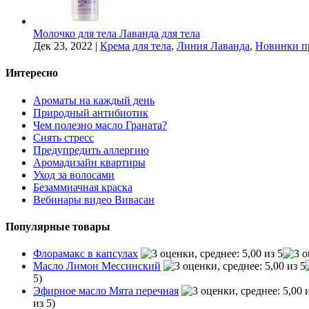
Молочко для тела Лаванда для тела
Дек 23, 2022
|
Крема для тела
,
Линия Лаванда
,
Новинки п
Интересно
Ароматы на каждый день
Природный антибиотик
Чем полезно масло Граната?
Снять стресс
Предупредить аллергию
Аромадизайн квартиры
Уход за волосами
Безаммиачная краска
Вебинары видео Вивасан
Популярные товары
Флорамакс в капсулах
Масло Лимон Мессинский
5)
Эфирное масло Мята перечная
из 5)