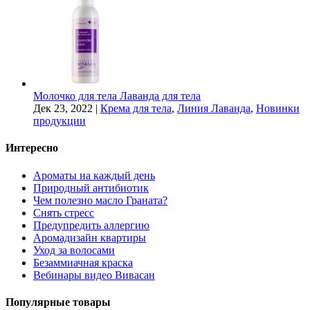
Молочко для тела Лаванда для тела
Дек 23, 2022
|
Крема для тела
,
Линия Лаванда
,
Новинки
продукции
Интересно
Ароматы на каждый день
Природный антибиотик
Чем полезно масло Граната?
Снять стресс
Предупредить аллергию
Аромадизайн квартиры
Уход за волосами
Безаммиачная краска
Вебинары видео Вивасан
Популярные товары