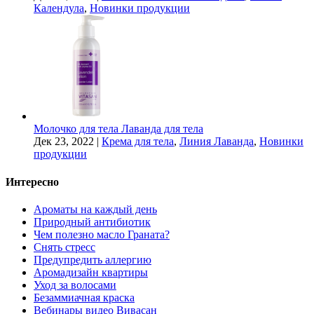
Календула
,
Новинки продукции
Молочко для тела Лаванда для тела
Дек 23, 2022
|
Крема для тела
,
Линия Лаванда
,
Новинки
продукции
Интересно
Ароматы на каждый день
Природный антибиотик
Чем полезно масло Граната?
Снять стресс
Предупредить аллергию
Аромадизайн квартиры
Уход за волосами
Безаммиачная краска
Вебинары видео Вивасан