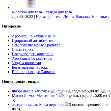
Молочко для тела Лаванда для тела
Дек 23, 2022
|
Крема для тела
,
Линия Лаванда
,
Новинки п
Интересно
Ароматы на каждый день
Природный антибиотик
Чем полезно масло Граната?
Снять стресс
Предупредить аллергию
Аромадизайн квартиры
Уход за волосами
Безаммиачная краска
Вебинары видео Вивасан
Популярные товары
Флорамакс в капсулах
Масло Лимон Мессинский
5)
Эфирное масло Мята перечная
из 5)