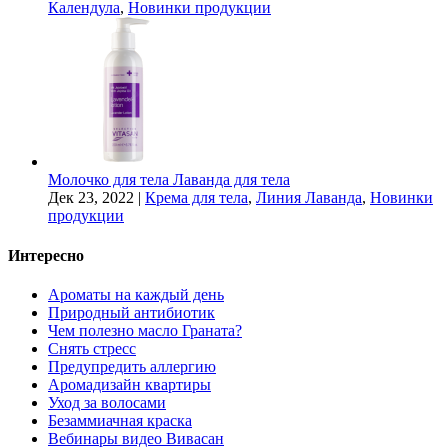
Календула
,
Новинки продукции
Молочко для тела Лаванда для тела
Дек 23, 2022
|
Крема для тела
,
Линия Лаванда
,
Новинки
продукции
Интересно
Ароматы на каждый день
Природный антибиотик
Чем полезно масло Граната?
Снять стресс
Предупредить аллергию
Аромадизайн квартиры
Уход за волосами
Безаммиачная краска
Вебинары видео Вивасан