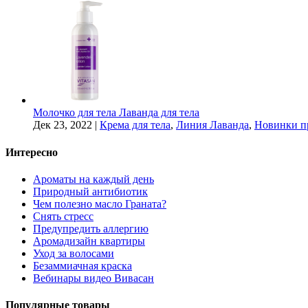
Молочко для тела Лаванда для тела
Дек 23, 2022
|
Крема для тела
,
Линия Лаванда
,
Новинки п
Интересно
Ароматы на каждый день
Природный антибиотик
Чем полезно масло Граната?
Снять стресс
Предупредить аллергию
Аромадизайн квартиры
Уход за волосами
Безаммиачная краска
Вебинары видео Вивасан
Популярные товары