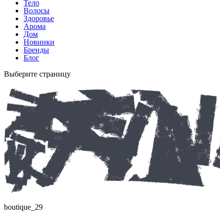
Тело
Волосы
Здоровье
Арома
Дом
Новинки
Бренды
Блог
Выберите страницу
boutique_29