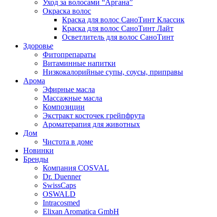
Уход за волосами “Аргана”
Окраска волос
Краска для волос СаноТинт Классик
Краска для волос СаноТинт Лайт
Осветлитель для волос СаноТинт
Здоровье
Фитопрепараты
Витаминные напитки
Низкокалорийные супы, соусы, приправы
Арома
Эфирные масла
Массажные масла
Композиции
Экстракт косточек грейпфрута
Ароматерапия для животных
Дом
Чистота в доме
Новинки
Бренды
Компания COSVAL
Dr. Duenner
SwissCaps
OSWALD
Intracosmed
Elixan Aromatica GmbH