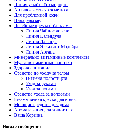
Линия улыбка без морщин
Антивозрастная косметика
Для проблемной кожи
Вивадерм мед
Лечебные кремы и бальзамы
Линия Чайное дерево
Линия Календула
Линия Лаванда
Линия Эвкалипт Мадейра
Линия Аргана
Минерально-витаминные комплексы
Мультивитаминные напитки
Здоровое питание
Средства по уходу за телом
Гигиена полости рта
Уход за руками
Уход за ногами
Средства ухода за волосами
Безаммиачная краска для волос
Моющие средства для дома
Ароматерапия для животных
Ваша Корзина
Новые сообщения