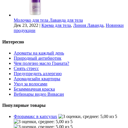
Молочко для тела Лаванда для тела
Дек 23, 2022
|
Крема для тела
,
Линия Лаванда
,
Новинки
продукции
Интересно
Ароматы на каждый день
Природный антибиотик
Чем полезно масло Граната?
Снять стресс
Предупредить аллергию
Аромадизайн квартиры
Уход за волосами
Безаммиачная краска
Вебинары видео Вивасан
Популярные товары
Флорамакс в капсулах