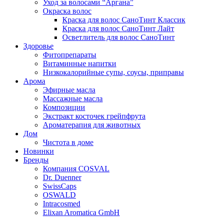
Уход за волосами “Аргана”
Окраска волос
Краска для волос СаноТинт Классик
Краска для волос СаноТинт Лайт
Осветлитель для волос СаноТинт
Здоровье
Фитопрепараты
Витаминные напитки
Низкокалорийные супы, соусы, приправы
Арома
Эфирные масла
Массажные масла
Композиции
Экстракт косточек грейпфрута
Ароматерапия для животных
Дом
Чистота в доме
Новинки
Бренды
Компания COSVAL
Dr. Duenner
SwissCaps
OSWALD
Intracosmed
Elixan Aromatica GmbH