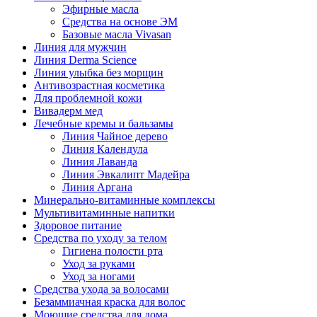
Эфирные масла
Средства на основе ЭМ
Базовые масла Vivasan
Линия для мужчин
Линия Derma Science
Линия улыбка без морщин
Антивозрастная косметика
Для проблемной кожи
Вивадерм мед
Лечебные кремы и бальзамы
Линия Чайное дерево
Линия Календула
Линия Лаванда
Линия Эвкалипт Мадейра
Линия Аргана
Минерально-витаминные комплексы
Мультивитаминные напитки
Здоровое питание
Средства по уходу за телом
Гигиена полости рта
Уход за руками
Уход за ногами
Средства ухода за волосами
Безаммиачная краска для волос
Моющие средства для дома