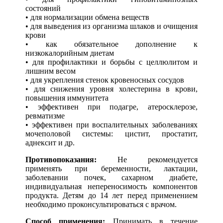
состояний
• для нормализации обмена веществ
• для выведения из организма шлаков и очищения
крови
• как обязательное дополнение к
низкокалорийным диетам
• для профилактики и борьбы с целлюлитом и
лишним весом
• для укрепления стенок кровеносных сосудов
• для снижения уровня холестерина в крови,
повышения иммунитета
• эффективен при подагре, атеросклерозе,
ревматизме
• эффективен при воспалительных заболеваниях
мочеполовой системы: цистит, простатит,
аднексит и др.
Противопоказания:
Не рекомендуется
применять при беременности, лактации,
заболевании почек, сахарном диабете,
индивидуальная непереносимость компонентов
продукта. Детям до 14 лет перед применением
необходимо проконсультироваться с врачом.
Способ применения:
Принимать в течение