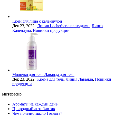
Крем для лица с календулой
Дек 23, 2022
|
Линия Locherber с пептидами
,
Линия
Календула
,
Новинки продукции
Молочко для тела Лаванда для тела
Дек 23, 2022
|
Крема для тела
,
Линия Лаванда
,
Новинки
продукции
Интересно
Ароматы на каждый день
Природный антибиотик
Чем полезно масло Граната?