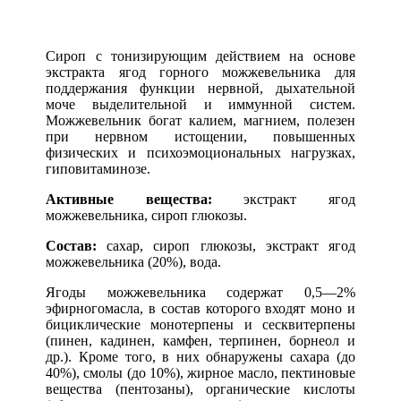
Сироп с тонизирующим действием на основе
экстракта ягод горного можжевельника для
поддержания функции нервной, дыхательной
моче выделительной и иммунной систем.
Можжевельник богат калием, магнием, полезен
при нервном истощении, повышенных
физических и психоэмоциональных нагрузках,
гиповитаминозе.
Активные вещества:
экстракт ягод
можжевельника, сироп глюкозы.
Состав:
сахар, сироп глюкозы, экстракт ягод
можжевельника (20%), вода.
Ягоды можжевельника содержат 0,5—2%
эфирногомасла, в состав которого входят моно и
бициклические монотерпены и сесквитерпены
(пинен, кадинен, камфен, терпинен, борнеол и
др.). Кроме того, в них обнаружены сахара (до
40%), смолы (до 10%), жирное масло, пектиновые
вещества (пентозаны), органические кислоты