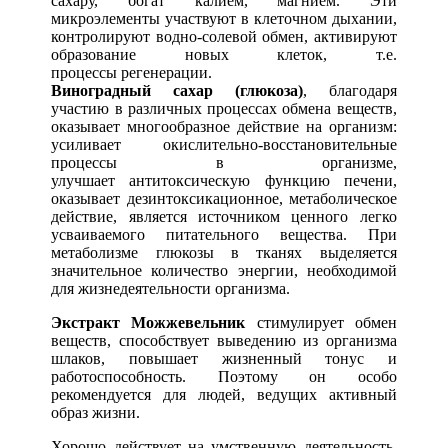
сахару, богат калием, магнием. Эти
микроэлементы участвуют в клеточном дыхании,
контролируют водно-солевой обмен, активируют
образование новых клеток, т.е.
процессы регенерации.
Виноградный сахар (глюкоза)
, благодаря
участию в различных процессах обмена веществ,
оказывает многообразное действие на организм:
усиливает окислительно-восстановительные
процессы в организме,
улучшает антитоксическую функцию печени,
оказывает дезинтоксикационное, метаболическое
действие, является источником ценного легко
усваиваемого питательного вещества. При
метаболизме глюкозы в тканях выделяется
значительное количество энергии, необходимой
для жизнедеятельности организма.
Экстракт Можжевельник
стимулирует обмен
веществ, способствует выведению из организма
шлаков, повышает жизненный тонус и
работоспособность. Поэтому он особо
рекомендуется для людей, ведущих активный
образ жизни.
Хорошо действует на умственную деятельность,