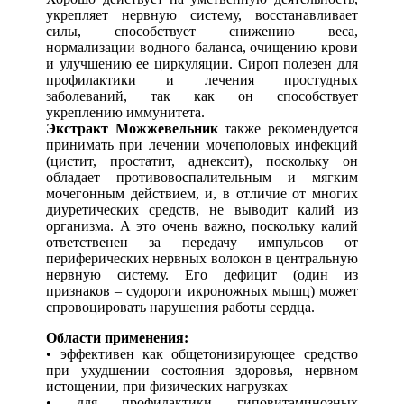
укрепляет нервную систему, восстанавливает
силы, способствует снижению веса,
нормализации водного баланса, очищению крови
и улучшению ее циркуляции. Сироп полезен для
профилактики и лечения простудных
заболеваний, так как он способствует
укреплению иммунитета.
Экстракт Можжевельник
также рекомендуется
принимать при лечении мочеполовых инфекций
(цистит, простатит, аднексит), поскольку он
обладает противовоспалительным и мягким
мочегонным действием, и, в отличие от многих
диуретических средств, не выводит калий из
организма. А это очень важно, поскольку калий
ответственен за передачу импульсов от
периферических нервных волокон в центральную
нервную систему. Его дефицит (один из
признаков – судороги икроножных мышц) может
спровоцировать нарушения работы сердца.
Области применения:
• эффективен как общетонизирующее средство
при ухудшении состояния здоровья, нервном
истощении, при физических нагрузках
• для профилактики гиповитаминозных