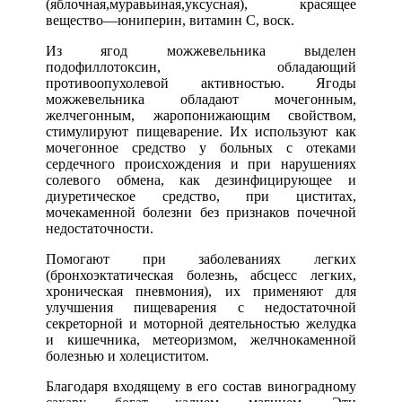
(яблочная,муравьиная,уксусная), красящее
вещество—юниперин, витамин С, воск.
Из ягод можжевельника выделен
подофиллотоксин, обладающий
противоопухолевой активностью. Ягоды
можжевельника обладают мочегонным,
желчегонным, жаропонижающим свойством,
стимулируют пищеварение. Их используют как
мочегонное средство у больных с отеками
сердечного происхождения и при нарушениях
солевого обмена, как дезинфицирующее и
диуретическое средство, при циститах,
мочекаменной болезни без признаков почечной
недостаточности.
Помогают при заболеваниях легких
(бронхоэктатическая болезнь, абсцесс легких,
хроническая пневмония), их применяют для
улучшения пищеварения с недостаточной
секреторной и моторной деятельностью желудка
и кишечника, метеоризмом, желчнокаменной
болезнью и холециститом.
Благодаря входящему в его состав виноградному