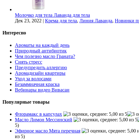
Молочко для тела Лаванда для тела
Дек 23, 2022
|
Крема для тела
,
Линия Лаванда
,
Новинки п
Интересно
Ароматы на каждый день
Природный антибиотик
Чем полезно масло Граната?
Снять стресс
Предупредить аллергию
Аромадизайн квартиры
Уход за волосами
Безаммиачная краска
Вебинары видео Вивасан
Популярные товары
Флорамакс в капсулах
Масло Лимон Мессинский
5)
Эфирное масло Мята перечная
из 5)