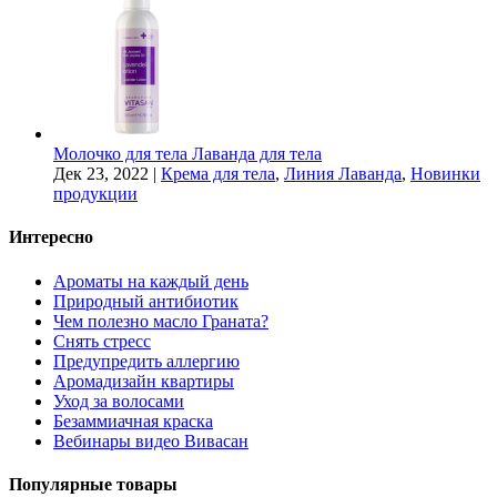
Молочко для тела Лаванда для тела
Дек 23, 2022
|
Крема для тела
,
Линия Лаванда
,
Новинки
продукции
Интересно
Ароматы на каждый день
Природный антибиотик
Чем полезно масло Граната?
Снять стресс
Предупредить аллергию
Аромадизайн квартиры
Уход за волосами
Безаммиачная краска
Вебинары видео Вивасан
Популярные товары