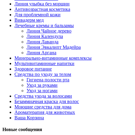
Линия улыбка без морщин
Антивозрастная косметика
Для проблемной кожи
Вивадерм мед
Лечебные кремы и бальзамы
Линия Чайное дерево
Линия Календула
Линия Лаванда
Линия Эвкалипт Мадейра
Линия Аргана
Минерально-витаминные комплексы
Мультивитаминные напитки
Здоровое питание
Средства по уходу за телом
Гигиена полости рта
Уход за руками
Уход за ногами
Средства ухода за волосами
Безаммиачная краска для волос
Моющие средства для дома
Ароматерапия для животных
Ваша Корзина
Новые сообщения