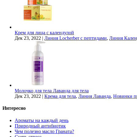
Крем для лица с календулой
Дек 23, 2022
|
Линия Locherber с пептидами
,
Линия Кален
Молочко для тела Лаванда для тела
Дек 23, 2022
|
Крема для тела
,
Линия Лаванда
,
Новинки п
Интересно
Ароматы на каждый день
Природный антибиотик
Чем полезно масло Граната?
Снять стресс