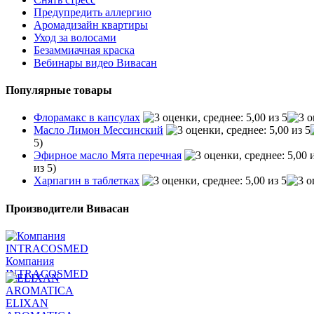
Предупредить аллергию
Аромадизайн квартиры
Уход за волосами
Безаммиачная краска
Вебинары видео Вивасан
Популярные товары
Флорамакс в капсулах
Масло Лимон Мессинский
5)
Эфирное масло Мята перечная
из 5)
Харпагин в таблетках
Производители Вивасан
Компания
INTRACOSMED
ELIXAN