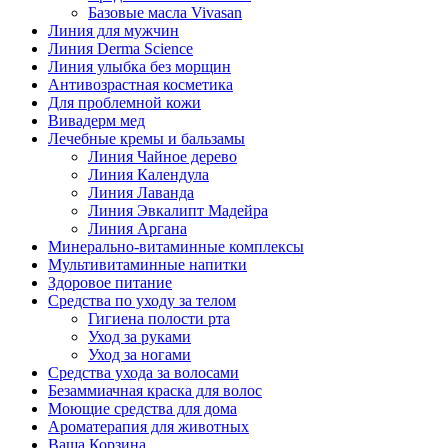
Базовые масла Vivasan
Линия для мужчин
Линия Derma Science
Линия улыбка без морщин
Антивозрастная косметика
Для проблемной кожи
Вивадерм мед
Лечебные кремы и бальзамы
Линия Чайное дерево
Линия Календула
Линия Лаванда
Линия Эвкалипт Мадейра
Линия Аргана
Минерально-витаминные комплексы
Мультивитаминные напитки
Здоровое питание
Средства по уходу за телом
Гигиена полости рта
Уход за руками
Уход за ногами
Средства ухода за волосами
Безаммиачная краска для волос
Моющие средства для дома
Ароматерапия для животных
Ваша Корзина