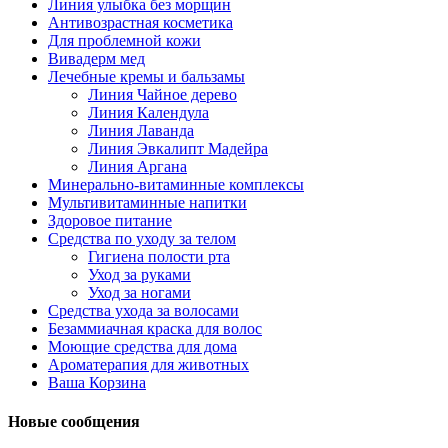
Линия улыбка без морщин
Антивозрастная косметика
Для проблемной кожи
Вивадерм мед
Лечебные кремы и бальзамы
Линия Чайное дерево
Линия Календула
Линия Лаванда
Линия Эвкалипт Мадейра
Линия Аргана
Минерально-витаминные комплексы
Мультивитаминные напитки
Здоровое питание
Средства по уходу за телом
Гигиена полости рта
Уход за руками
Уход за ногами
Средства ухода за волосами
Безаммиачная краска для волос
Моющие средства для дома
Ароматерапия для животных
Ваша Корзина
Новые сообщения