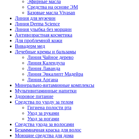
Эфирные масла
Средства на основе ЭМ
Базовые масла Vivasan
Линия для мужчин
Линия Derma Science
Линия улыбка без морщин
Антивозрастная косметика
Для проблемной кожи
Вивадерм мед
Лечебные кремы и бальзамы
Линия Чайное дерево
Линия Календула
Линия Лаванда
Линия Эвкалипт Мадейра
Линия Аргана
Минерально-витаминные комплексы
Мультивитаминные напитки
Здоровое питание
Средства по уходу за телом
Гигиена полости рта
Уход за руками
Уход за ногами
Средства ухода за волосами
Безаммиачная краска для волос
Моющие средства для дома