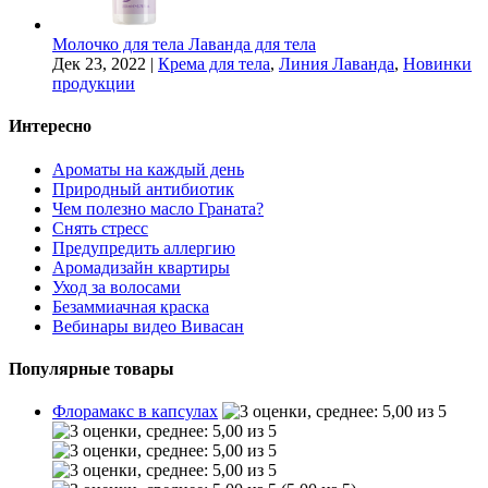
Молочко для тела Лаванда для тела
Дек 23, 2022
|
Крема для тела
,
Линия Лаванда
,
Новинки
продукции
Интересно
Ароматы на каждый день
Природный антибиотик
Чем полезно масло Граната?
Снять стресс
Предупредить аллергию
Аромадизайн квартиры
Уход за волосами
Безаммиачная краска
Вебинары видео Вивасан
Популярные товары
Флорамакс в капсулах