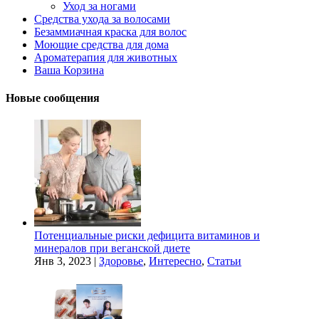
Уход за ногами
Средства ухода за волосами
Безаммиачная краска для волос
Моющие средства для дома
Ароматерапия для животных
Ваша Корзина
Новые сообщения
Потенциальные риски дефицита витаминов и
минералов при веганской диете
Янв 3, 2023
|
Здоровье
,
Интересно
,
Статьи